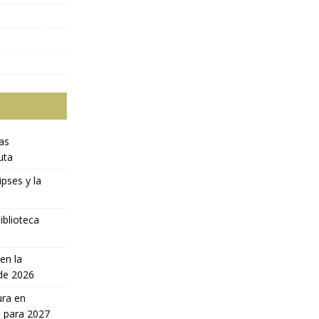
ras
uta
ipses y la
iblioteca
en la
 de 2026
ura en
a para 2027