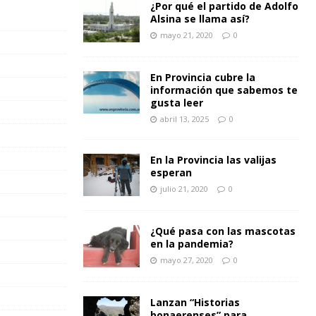
¿Por qué el partido de Adolfo
Alsina se llama así?
mayo 21, 2020
0
En Provincia cubre la
información que sabemos te
gusta leer
abril 13, 2025
0
En la Provincia las valijas
esperan
julio 21, 2020
0
¿Qué pasa con las mascotas
en la pandemia?
mayo 27, 2020
0
Lanzan “Historias
bonaerenses” para