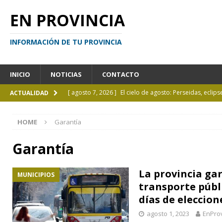
EN PROVINCIA
INFORMACIÓN DE TU PROVINCIA
INICIO
NOTICIAS
CONTACTO
[ agosto 7, 2026 ]
El cielo de agosto: Perseidas, eclips
ACTUALIDAD
[ agosto 7, 2026 ]
Borges sobre Almafuerte en la Bibl
HOME
Garantía
[ agosto 6, 2026 ]
Calendario de eventos turísticos en
[ agosto 6, 2026 ]
La UCALP incorpora la Licenciatura
Garantía
[ agosto 7, 2026 ]
Inhabilitado por realizar maniobra
La provincia gar
MUNICIPIOS
transporte públi
días de eleccion
agosto 1, 2023
EnProv