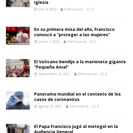
Iglesia
julio 4, 2022
EnProvincia
0
En su primera misa del año, Francisco
convocó a “proteger a las mujeres”
enero 1, 2022
EnProvincia
0
El Vaticano bendijo a la marioneta gigante
“Pequeña Amal”
septiembre 12, 2021
EnProvincia
0
Panorama mundial en el contexto de los
casos de coronavirus
agosto 19, 2021
EnProvincia
0
El Papa Francisco jugó al metegol en la
Audiencia General