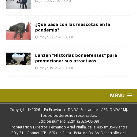
julio 21, 2020
0
¿Qué pasa con las mascotas en la
pandemia?
mayo 27, 2020
0
Lanzan “Historias bonaerenses” para
promocionar sus atractivos
mayo 19, 2020
0
MENU
Copyright © 2026 | En Provincia - DNDA: En trámite- -APN-DNDA#MJ.
Todos los derechos reservados.
Edición número: 2291 (2026-08-09)
Propietario y Director: Fernando Ariel Pinilla. calle 485 n° 3549 entre
30 y 31 - Gonnet (CP 1897) La Plata - Pcia. de Bs. As. Desarrollo del