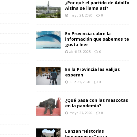
¿Por qué el partido de Adolfo
Alsina se llama así?
mayo 21, 2020
0
En Provincia cubre la
información que sabemos te
gusta leer
abril 13, 2025
0
En la Provincia las valijas
esperan
julio 21, 2020
0
¿Qué pasa con las mascotas
en la pandemia?
mayo 27, 2020
0
Lanzan “Historias
bonaerenses” para