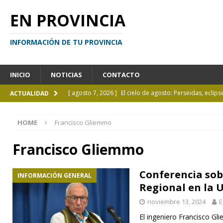
EN PROVINCIA
INFORMACIÓN DE TU PROVINCIA
INICIO
NOTICIAS
CONTACTO
[ agosto 7, 2026 ]
El cielo de agosto: Perseidas, eclips
ACTUALIDAD
[ agosto 7, 2026 ]
Borges sobre Almafuerte en la Bibl
HOME
Francisco Gliemmo
[ agosto 6, 2026 ]
Calendario de eventos turísticos en
[ agosto 6, 2026 ]
La UCALP incorpora la Licenciatura
Francisco Gliemmo
[ agosto 7, 2026 ]
Inhabilitado por realizar maniobra
Conferencia sob
INFORMACIÓN GENERAL
Regional en la 
noviembre 13, 2024
E
El ingeniero Francisco Gl