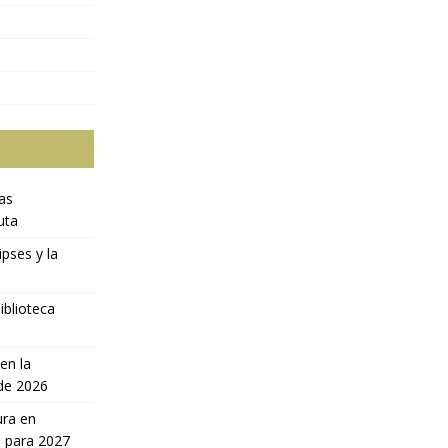
ras
uta
ipses y la
iblioteca
en la
 de 2026
ura en
a para 2027