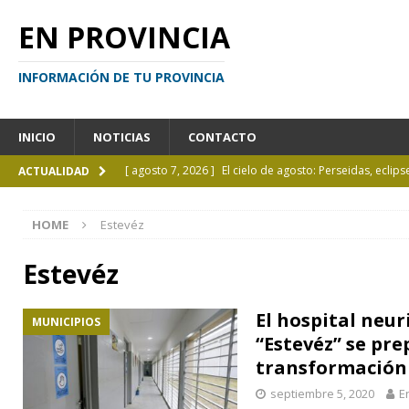
EN PROVINCIA
INFORMACIÓN DE TU PROVINCIA
INICIO
NOTICIAS
CONTACTO
[ agosto 7, 2026 ]
El cielo de agosto: Perseidas, eclips
ACTUALIDAD
[ agosto 7, 2026 ]
Borges sobre Almafuerte en la Bibl
HOME
Estevéz
[ agosto 6, 2026 ]
Calendario de eventos turísticos en
[ agosto 6, 2026 ]
La UCALP incorpora la Licenciatura
Estevéz
[ agosto 7, 2026 ]
Inhabilitado por realizar maniobra
El hospital neur
MUNICIPIOS
“Estevéz” se pre
transformación
septiembre 5, 2020
E