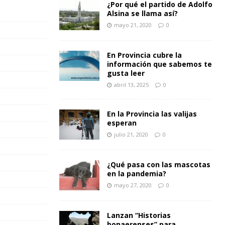
¿Por qué el partido de Adolfo
Alsina se llama así?
mayo 21, 2020
0
En Provincia cubre la
información que sabemos te
gusta leer
abril 13, 2025
0
En la Provincia las valijas
esperan
julio 21, 2020
0
¿Qué pasa con las mascotas
en la pandemia?
mayo 27, 2020
0
Lanzan “Historias
bonaerenses” para