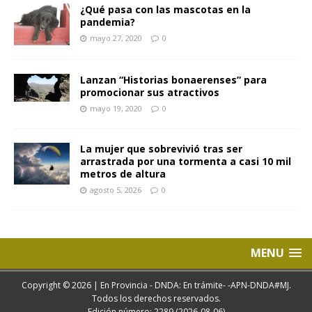
¿Qué pasa con las mascotas en la
pandemia?
mayo 27, 2020
0
Lanzan “Historias bonaerenses” para
promocionar sus atractivos
mayo 19, 2020
0
La mujer que sobrevivió tras ser
arrastrada por una tormenta a casi 10 mil
metros de altura
agosto 5, 2026
0
MENU
Copyright © 2026 | En Provincia - DNDA: En trámite- -APN-DNDA#MJ.
Todos los derechos reservados.
Edición número: 2289 (2026-08-06)