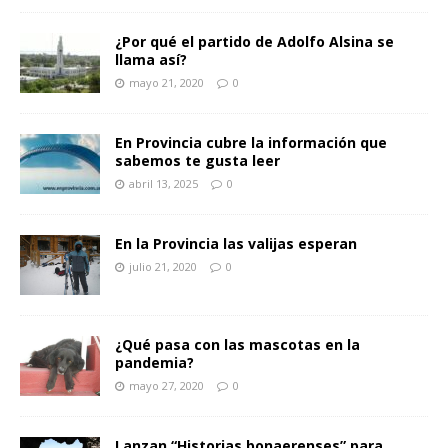
¿Por qué el partido de Adolfo Alsina se
llama así?
mayo 21, 2020
0
En Provincia cubre la información que
sabemos te gusta leer
abril 13, 2025
0
En la Provincia las valijas esperan
julio 21, 2020
0
¿Qué pasa con las mascotas en la
pandemia?
mayo 27, 2020
0
Lanzan “Historias bonaerenses” para