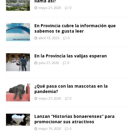
llama así?
mayo 21, 2020
0
En Provincia cubre la información que
sabemos te gusta leer
abril 13, 2025
0
En la Provincia las valijas esperan
julio 21, 2020
0
¿Qué pasa con las mascotas en la
pandemia?
mayo 27, 2020
0
Lanzan “Historias bonaerenses” para
promocionar sus atractivos
mayo 19, 2020
0