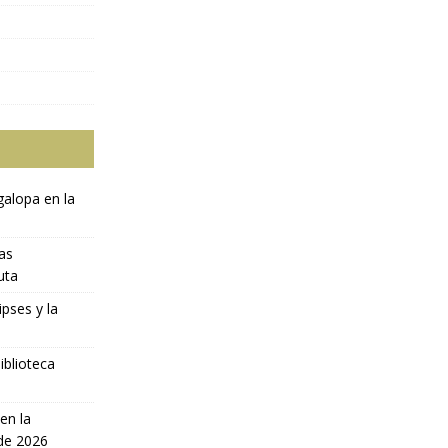
galopa en la
ras
uta
ipses y la
iblioteca
en la
 de 2026