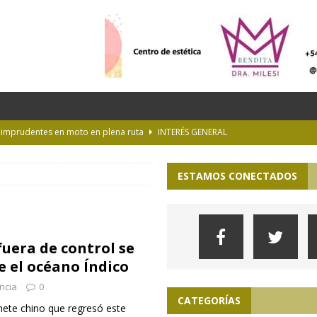
s imprudentes en moto en plena ruta
INTERÉS GENERAL
es y la Luna de Esturión
CURIOSIDADES
ESTAMOS CONECTADOS
ioteca Pública de la UNLP
CULTURA
 la Provincia hasta el 13 de agosto de 2026
PARA VER, OÍR Y SENTIR
lopa en la pampa de Buenos Aires
ACTUALIDAD
fuera de control se
e el océano Índico
ncia
0
CATEGORÍAS
ete chino que regresó este