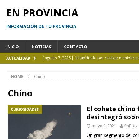
EN PROVINCIA
INFORMACIÓN DE TU PROVINCIA
INICIO
NOTICIAS
CONTACTO
[ agosto 7, 2026 ]
Inhabilitado por realizar maniobra
ACTUALIDAD
[ agosto 7, 2026 ]
El cielo de agosto: Perseidas, eclips
HOME
Chino
[ agosto 7, 2026 ]
Borges sobre Almafuerte en la Bibl
[ agosto 6, 2026 ]
Calendario de eventos turísticos en
Chino
[ agosto 9, 2026 ]
El mito de Juan Moreira todavía ga
El cohete chino 
CURIOSIDADES
desintegró sobr
mayo 9, 2021
EnProvi
Un gran segmento del coh