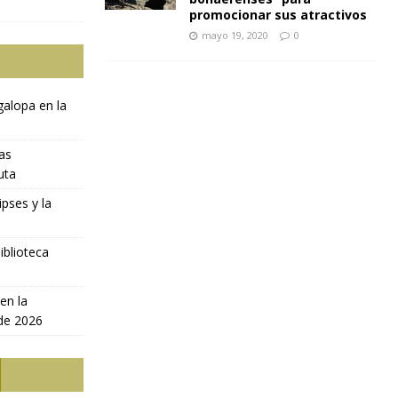
promocionar sus atractivos
mayo 19, 2020
0
galopa en la
ras
uta
ipses y la
iblioteca
en la
 de 2026