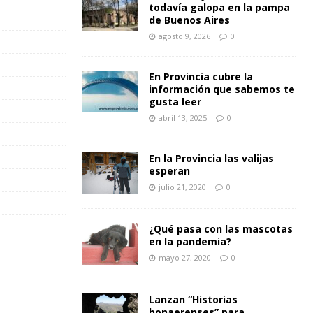
todavía galopa en la pampa
de Buenos Aires
agosto 9, 2026
0
En Provincia cubre la
información que sabemos te
gusta leer
abril 13, 2025
0
En la Provincia las valijas
esperan
julio 21, 2020
0
¿Qué pasa con las mascotas
en la pandemia?
mayo 27, 2020
0
Lanzan “Historias
bonaerenses” para