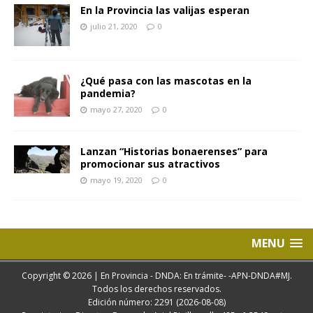
En la Provincia las valijas esperan
julio 21, 2020
0
¿Qué pasa con las mascotas en la
pandemia?
mayo 27, 2020
0
Lanzan “Historias bonaerenses” para
promocionar sus atractivos
mayo 19, 2020
0
MENU
Copyright © 2026 | En Provincia - DNDA: En trámite- -APN-DNDA#MJ.
Todos los derechos reservados.
Edición número: 2291 (2026-08-08)