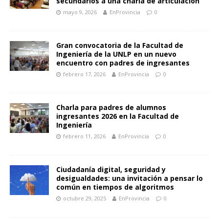
secundarios a una charla de articulación
mayo 9, 2026
EnProvincia
0
Gran convocatoria de la Facultad de
Ingeniería de la UNLP en un nuevo
encuentro con padres de ingresantes
febrero 17, 2026
EnProvincia
0
Charla para padres de alumnos
ingresantes 2026 en la Facultad de
Ingeniería
febrero 11, 2026
EnProvincia
0
Ciudadanía digital, seguridad y
desigualdades: una invitación a pensar lo
común en tiempos de algoritmos
octubre 29, 2025
EnProvincia
0