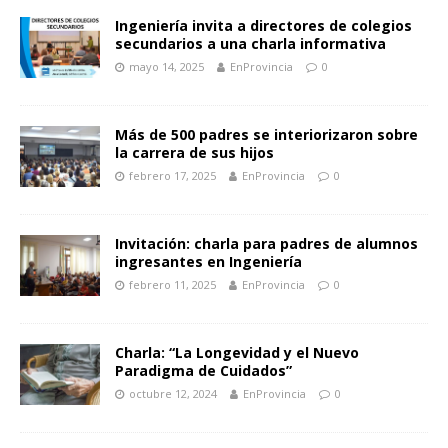
Ingeniería invita a directores de colegios
secundarios a una charla informativa
mayo 14, 2025
EnProvincia
0
Más de 500 padres se interiorizaron sobre
la carrera de sus hijos
febrero 17, 2025
EnProvincia
0
Invitación: charla para padres de alumnos
ingresantes en Ingeniería
febrero 11, 2025
EnProvincia
0
Charla: “La Longevidad y el Nuevo
Paradigma de Cuidados”
octubre 12, 2024
EnProvincia
0