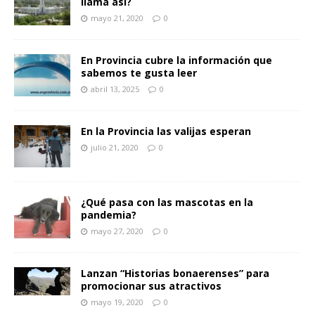
llama así?
mayo 21, 2020
0
En Provincia cubre la información que
sabemos te gusta leer
abril 13, 2025
0
En la Provincia las valijas esperan
julio 21, 2020
0
¿Qué pasa con las mascotas en la
pandemia?
mayo 27, 2020
0
Lanzan “Historias bonaerenses” para
promocionar sus atractivos
mayo 19, 2020
0