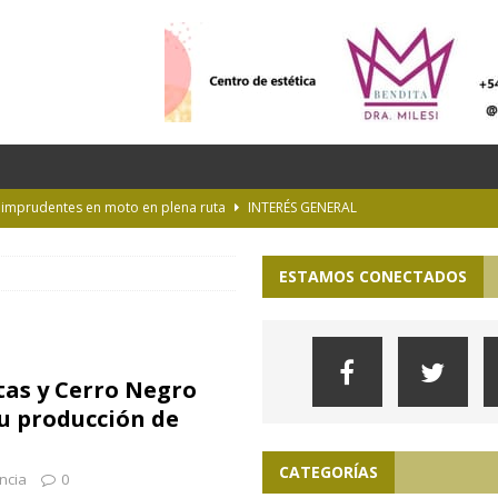
s imprudentes en moto en plena ruta
INTERÉS GENERAL
es y la Luna de Esturión
CURIOSIDADES
ESTAMOS CONECTADOS
ioteca Pública de la UNLP
CULTURA
 la Provincia hasta el 13 de agosto de 2026
PARA VER, OÍR Y SENTIR
lopa en la pampa de Buenos Aires
ACTUALIDAD
tas y Cerro Negro
su producción de
CATEGORÍAS
ncia
0