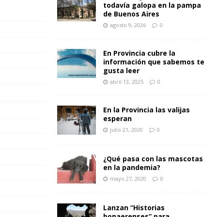
todavía galopa en la pampa
de Buenos Aires
agosto 9, 2026
0
En Provincia cubre la
información que sabemos te
gusta leer
abril 13, 2025
0
En la Provincia las valijas
esperan
julio 21, 2020
0
¿Qué pasa con las mascotas
en la pandemia?
mayo 27, 2020
0
Lanzan “Historias
bonaerenses” para