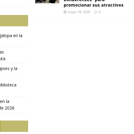
promocionar sus atractivos
mayo 19, 2020
0
galopa en la
ras
uta
ipses y la
iblioteca
en la
 de 2026