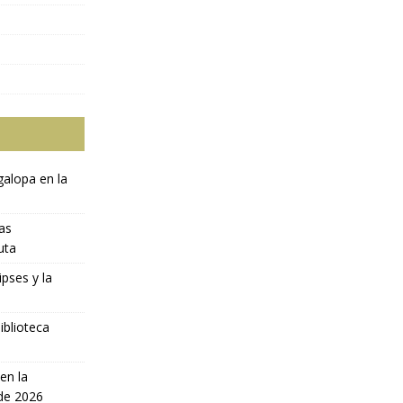
galopa en la
ras
uta
ipses y la
iblioteca
en la
 de 2026