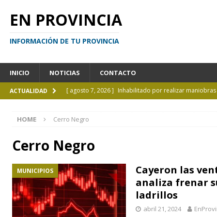
EN PROVINCIA
INFORMACIÓN DE TU PROVINCIA
INICIO
NOTICIAS
CONTACTO
[ agosto 7, 2026 ]
Inhabilitado por realizar maniobra
ACTUALIDAD
[ agosto 7, 2026 ]
El cielo de agosto: Perseidas, eclips
HOME
Cerro Negro
[ agosto 7, 2026 ]
Borges sobre Almafuerte en la Bibl
[ agosto 6, 2026 ]
Calendario de eventos turísticos en
Cerro Negro
[ agosto 9, 2026 ]
El mito de Juan Moreira todavía ga
Cayeron las ven
MUNICIPIOS
analiza frenar 
ladrillos
abril 21, 2024
EnProvi