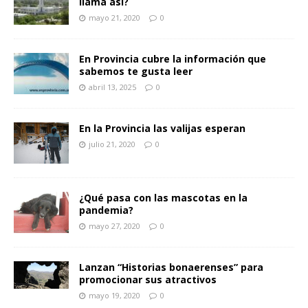
llama así?
mayo 21, 2020
0
En Provincia cubre la información que
sabemos te gusta leer
abril 13, 2025
0
En la Provincia las valijas esperan
julio 21, 2020
0
¿Qué pasa con las mascotas en la
pandemia?
mayo 27, 2020
0
Lanzan “Historias bonaerenses” para
promocionar sus atractivos
mayo 19, 2020
0