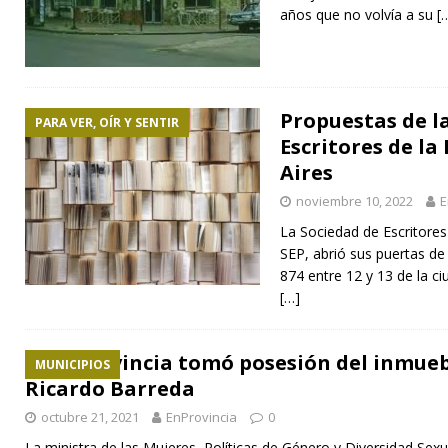
años que no volvía a su
[
Propuestas de l
PARA VER, OÍR Y SENTIR
Escritores de la
Aires
noviembre 10, 2022
E
La Sociedad de Escritores
SEP, abrió sus puertas de
874 entre 12 y 13 de la ci
[…]
La Provincia tomó posesión del inmueb
MUNICIPIOS
Ricardo Barreda
octubre 21, 2021
EnProvincia
0
La ministra de las Mujeres, Políticas de Género y Diversidad Sex