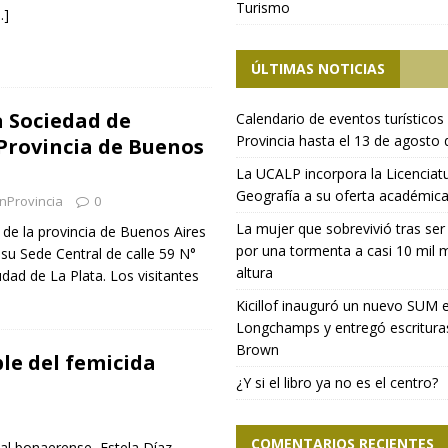
Turismo
…]
ÚLTIMAS NOTICIAS
a Sociedad de
Calendario de eventos turísticos 
Provincia hasta el 13 de agosto
 Provincia de Buenos
La UCALP incorpora la Licenciat
Geografía a su oferta académic
nProvincia
0
La mujer que sobrevivió tras ser
 de la provincia de Buenos Aires
por una tormenta a casi 10 mil 
 su Sede Central de calle 59 N°
altura
udad de La Plata. Los visitantes
Kicillof inauguró un nuevo SUM 
Longchamps y entregó escritura
Brown
le del femicida
¿Y si el libro ya no es el centro?
COMENTARIOS RECIENTES
ual bonaerense, Estela Díaz