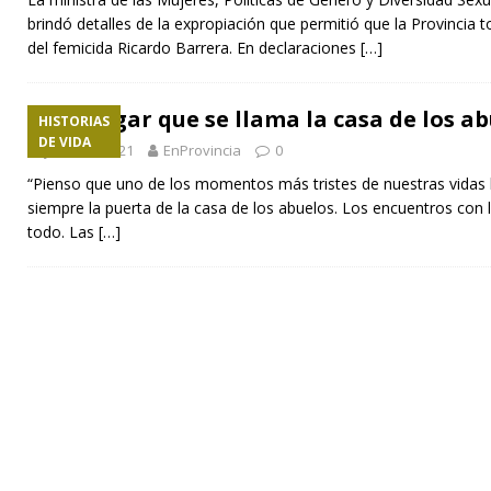
brindó detalles de la expropiación que permitió que la Provincia 
del femicida Ricardo Barrera. En declaraciones
[…]
Ese lugar que se llama la casa de los a
HISTORIAS
DE VIDA
junio 12, 2021
EnProvincia
0
“Pienso que uno de los momentos más tristes de nuestras vidas l
siempre la puerta de la casa de los abuelos. Los encuentros con l
todo. Las
[…]