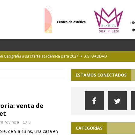
 en Geografía a su oferta académica para 2027
ACTUALIDAD
rastrada por una tormenta a casi 10 mil metros de altura
ESTAMOS CONECTADOS
Longchamps y entregó escrituras en Almirante Brown
MUNICIPIOS
NTERÉS GENERAL
oria: venta de
 la Provincia hasta el 13 de agosto de 2026
PARA VER, OÍR Y SENTIR
et
nProvincia
0
CATEGORÍAS
re, de 9 a 13 hs, una casa en