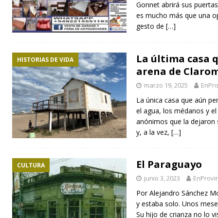
Gonnet abrirá sus puerta
es mucho más que una op
gesto de
[…]
La última casa q
HISTORIAS DE VIDA
arena de Claro
marzo 19, 2025
EnPro
La única casa que aún pers
el agua, los médanos y el
anónimos que la dejaron s
y, a la vez,
[…]
El Paraguayo
CULTURA
junio 3, 2023
EnProvi
Por Alejandro Sánchez M
y estaba solo. Unos mese
Su hijo de crianza no lo v