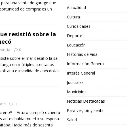
s para una venta de garage que
Actualidad
ortunidad de compra: es un
Cultura
Curiosidades
ue resistió sobre la
Deporte
mecó
Educación
vincia
0
Historias de Vida
iste sobre el mar desafió la sal,
Información General
 fuego en múltiples atentados
olitaria e invadida de anécdotas
Interés General
Judiciales
Municipios
Noticias Destacadas
ncia
0
Para ver, oír y sentir
oreno* – Arturo cumplió ochenta
s antes había muerto su esposa.
Salud
isitaba. Hacía más de sesenta