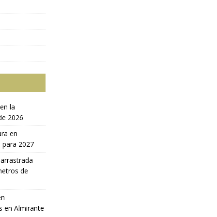
en la
 de 2026
ura en
a para 2027
 arrastrada
metros de
en
s en Almirante