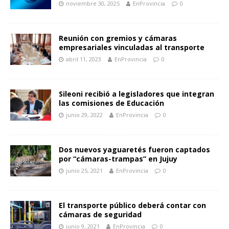
noviembre 30, 2025
EnProvincia
0
Reunión con gremios y cámaras
empresariales vinculadas al transporte
abril 11, 2023
EnProvincia
0
Sileoni recibió a legisladores que integran
las comisiones de Educación
junio 29, 2022
EnProvincia
0
Dos nuevos yaguaretés fueron captados
por “cámaras-trampas” en Jujuy
junio 25, 2021
EnProvincia
0
El transporte público deberá contar con
cámaras de seguridad
junio 9, 2021
EnProvincia
0