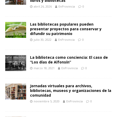
libros y bibliotecas
abril 26, 2026
EnProvincia
0
Las bibliotecas populares pueden
presentar proyectos para conservar y
difundir su patrimonio
julio 30, 2022
EnProvincia
0
La biblioteca como conciencia: El caso de
“Los días de Alfonsín”
marzo 18, 2021
EnProvincia
0
Jornadas virtuales para archivos,
bibliotecas, museos y organizaciones de la
comunidad
noviembre 5, 2020
EnProvincia
0