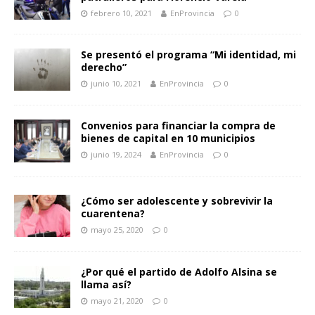
febrero 10, 2021
EnProvincia
0
Se presentó el programa “Mi identidad, mi
derecho”
junio 10, 2021
EnProvincia
0
Convenios para financiar la compra de
bienes de capital en 10 municipios
junio 19, 2024
EnProvincia
0
¿Cómo ser adolescente y sobrevivir la
cuarentena?
mayo 25, 2020
0
¿Por qué el partido de Adolfo Alsina se
llama así?
mayo 21, 2020
0