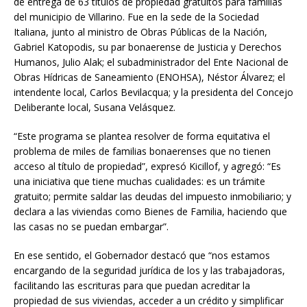
de entrega de 63 títulos de propiedad gratuitos para familias
del municipio de Villarino. Fue en la sede de la Sociedad
Italiana, junto al ministro de Obras Públicas de la Nación,
Gabriel Katopodis, su par bonaerense de Justicia y Derechos
Humanos, Julio Alak; el subadministrador del Ente Nacional de
Obras Hídricas de Saneamiento (ENOHSA), Néstor Álvarez; el
intendente local, Carlos Bevilacqua; y la presidenta del Concejo
Deliberante local, Susana Velásquez.
“Este programa se plantea resolver de forma equitativa el
problema de miles de familias bonaerenses que no tienen
acceso al título de propiedad”, expresó Kicillof, y agregó: “Es
una iniciativa que tiene muchas cualidades: es un trámite
gratuito; permite saldar las deudas del impuesto inmobiliario; y
declara a las viviendas como Bienes de Familia, haciendo que
las casas no se puedan embargar”.
En ese sentido, el Gobernador destacó que “nos estamos
encargando de la seguridad jurídica de los y las trabajadoras,
facilitando las escrituras para que puedan acreditar la
propiedad de sus viviendas, acceder a un crédito y simplificar