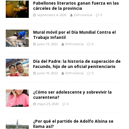
Pabellones literarios ganan fuerza en las
cárceles de la provincia
septiembre 4, 2020
EnProvincia
0
Mural móvil por el Día Mundial Contra el
Trabajo Infantil
junio 13, 2022
EnProvincia
0
Día del Padre: la historia de superación de
Facundo, hijo de un oficial penitenciario
junio 19, 2023
EnProvincia
0
¿Cómo ser adolescente y sobrevivir la
cuarentena?
mayo 25, 2020
0
¿Por qué el partido de Adolfo Alsina se
llama así?