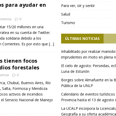
os para ayudar en
Para ver, oír y sentir
Salud
ovincia
0
Turismo
tar 15/20 millones en una
ratea en su cuenta de Twitter.
uda solidaria debido a los
ÚLTIMAS NOTICIAS
n Corrientes. Es por esto que
[…]
Inhabilitado por realizar maniob
imprudentes en moto en plena r
s tienen focos
El cielo de agosto: Perseidas, ecl
dios forestales
Luna de Esturión
vincia
0
Borges sobre Almafuerte en la B
rca, Chubut, Buenos Aires, Río
Pública de la UNLP
e, Salta, Formosa y Mendoza
ocos activos de incendios
Calendario de eventos turísticos 
 el Servicio Nacional de Manejo
Provincia hasta el 13 de agosto
La UCALP incorpora la Licenciat
Geografía a su oferta académic