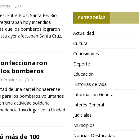
vincia
0
es, Entre Ríos, Santa Fe, Río
CATEGORÍAS
registraban hoy incendios
ras que los bomberos lograron
Actualidad
sta ayer afectaban Santa Cruz,
Cultura
Curiosidades
 confeccionaron
Deporte
 los bomberos
Educación
EnProvincia
0
Historias de Vida
rtad de una cárcel bonaerense
Información General
s para los bomberos voluntarios
en una actividad solidaria
Interés General
xperiencia tuvo lugar en la Unidad
Judiciales
Municipios
ó más de 100
Noticias Destacadas