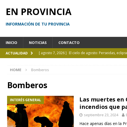
EN PROVINCIA
INFORMACIÓN DE TU PROVINCIA
INICIO
NOTICIAS
CONTACTO
[ agosto 7, 2026 ]
El cielo de agosto: Perseidas, eclips
ACTUALIDAD
[ agosto 7, 2026 ]
Borges sobre Almafuerte en la Bibl
HOME
Bomberos
[ agosto 6, 2026 ]
Calendario de eventos turísticos en
[ agosto 6, 2026 ]
La UCALP incorpora la Licenciatura
Bomberos
[ agosto 7, 2026 ]
Inhabilitado por realizar maniobra
Las muertes en 
INTERÉS GENERAL
incendios que p
septiembre 23, 2024
Hace apenas días en la Pr