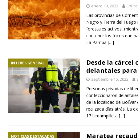
enero 10, 2023
EnPro
Las provincias de Corrient
Negro y Tierra del Fuego 
forestales activos, mient
contener los focos que ha
La Pampa
[…]
Desde la cárcel
INTERÉS GENERAL
delantales para
septiembre 15, 2022
Personas privadas de libe
confeccionaron delantale
de la localidad de Bolívar 
realizada días atrás. La e
17 Urdampilleta
[…]
Maratea recaud
NOTICIAS DESTACADAS