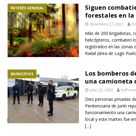
Siguen combati
INTERÉS GENERAL
forestales en l
diciembre 27, 2021
En
Más de 200 brigadistas, c
helicópteros, combaten lo
registrados en las zonas 
Radal (área de Lago Puelo
Los bomberos de
MUNICIPIOS
una camioneta d
julio 22, 2020
EnProvi
Diez personas privadas de 
Penitenciaria de Junín re
funcionamiento una cami
local y este martes fue en
[…]