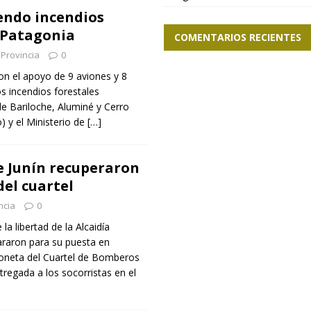
endo incendios
a Patagonia
COMENTARIOS RECIENTES
Provincia
0
on el apoyo de 9 aviones y 8
s incendios forestales
de Bariloche, Aluminé y Cerro
) y el Ministerio de
[…]
 Junín recuperaron
el cuartel
ncia
0
la libertad de la Alcaidía
pararon para su puesta en
oneta del Cuartel de Bomberos
tregada a los socorristas en el