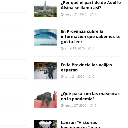
¿Por qué el partido de Adolfo
Alsina se llama así?
mayo 21, 2020
0
En Provincia cubre la
información que sabemos te
gusta leer
abril 13, 2025
0
En la Provincia las valijas
esperan
julio 21, 2020
0
¿Qué pasa con las mascotas
en la pandemia?
mayo 27, 2020
0
Lanzan “Historias
bonaerenses” para