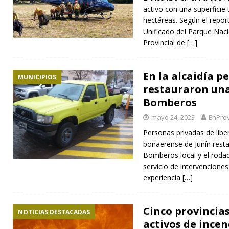
activo con una superficie 
hectáreas. Según el repo
Unificado del Parque Nacio
Provincial de
[…]
En la alcaidía p
MUNICIPIOS
restauraron una
Bomberos
mayo 24, 2023
EnProv
Personas privadas de liber
bonaerense de Junín resta
Bomberos local y el rodad
servicio de intervenciones
experiencia
[…]
Cinco provincias
NOTICIAS DESTACADAS
activos de incen