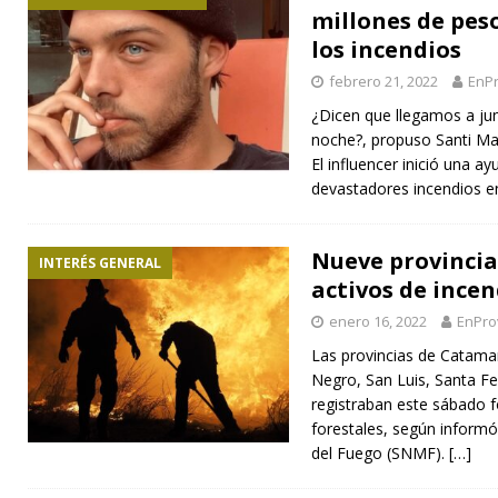
millones de pes
los incendios
febrero 21, 2022
EnPr
¿Dicen que llegamos a jun
noche?, propuso Santi Ma
El influencer inició una ay
devastadores incendios e
Nueve provincia
INTERÉS GENERAL
activos de incen
enero 16, 2022
EnPro
Las provincias de Catama
Negro, San Luis, Santa F
registraban este sábado f
forestales, según informó
del Fuego (SNMF).
[…]