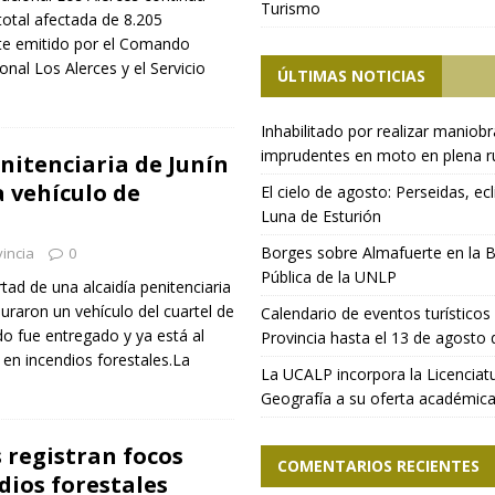
Turismo
total afectada de 8.205
rte emitido por el Comando
nal Los Alerces y el Servicio
ÚLTIMAS NOTICIAS
Inhabilitado por realizar maniob
imprudentes en moto en plena r
enitenciaria de Junín
 vehículo de
El cielo de agosto: Perseidas, ecl
Luna de Esturión
Borges sobre Almafuerte en la B
incia
0
Pública de la UNLP
tad de una alcaidía penitenciaria
uraron un vehículo del cuartel de
Calendario de eventos turísticos 
o fue entregado y ya está al
Provincia hasta el 13 de agosto
 en incendios forestales.La
La UCALP incorpora la Licenciat
Geografía a su oferta académic
 registran focos
COMENTARIOS RECIENTES
dios forestales