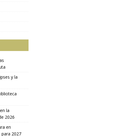
ras
uta
ipses y la
iblioteca
en la
 de 2026
ura en
a para 2027