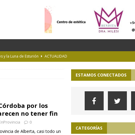
es y la Luna de Esturión
ACTUALIDAD
ioteca Pública de la UNLP
CULTURA
ESTAMOS CONECTADOS
 la Provincia hasta el 13 de agosto de 2026
PARA VER, OÍR Y SENTIR
 en Geografía a su oferta académica para 2027
INTERÉS GENERAL
s imprudentes en moto en plena ruta
INTERÉS GENERAL
Córdoba por los
arecen no tener fin
EnProvincia
0
CATEGORÍAS
ovincia de Alberta, casi todo un