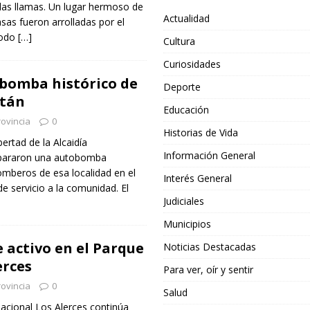
n las llamas. Un lugar hermoso de
Actualidad
as fueron arrolladas por el
todo
[…]
Cultura
Curiosidades
bomba histórico de
Deporte
tán
Educación
ovincia
0
Historias de Vida
bertad de la Alcaidía
Información General
epararon una autobomba
Bomberos de esa localidad en el
Interés General
e servicio a la comunidad. El
Judiciales
Municipios
e activo en el Parque
Noticias Destacadas
erces
Para ver, oír y sentir
ovincia
0
Salud
Nacional Los Alerces continúa