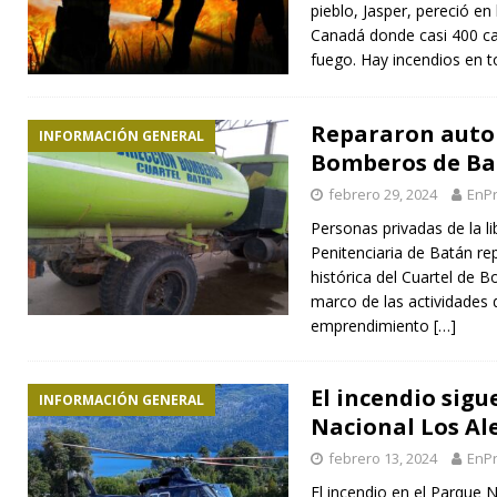
pieblo, Jasper, pereció e
Canadá donde casi 400 cas
fuego. Hay incendios en 
Repararon auto
INFORMACIÓN GENERAL
Bomberos de Ba
febrero 29, 2024
EnPr
Personas privadas de la li
Penitenciaria de Batán r
histórica del Cuartel de 
marco de las actividades d
emprendimiento
[…]
El incendio sigu
INFORMACIÓN GENERAL
Nacional Los Al
febrero 13, 2024
EnPr
El incendio en el Parque 