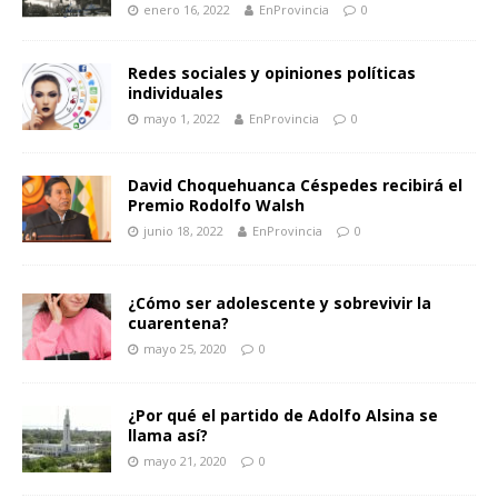
enero 16, 2022
EnProvincia
0
Redes sociales y opiniones políticas
individuales
mayo 1, 2022
EnProvincia
0
David Choquehuanca Céspedes recibirá el
Premio Rodolfo Walsh
junio 18, 2022
EnProvincia
0
¿Cómo ser adolescente y sobrevivir la
cuarentena?
mayo 25, 2020
0
¿Por qué el partido de Adolfo Alsina se
llama así?
mayo 21, 2020
0