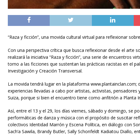
“Raza y ficción”, una movida cultural virtual para reflexionar sobr
Con una perspectiva crítica que busca reflexionar desde el arte 
realizará la iniciativa “Raza y ficción”, una serie de encuentros v
torno a las ficciones que sustentan las prácticas racistas en el p
Investigación y Creación Transversal.
La movida tendrá lugar en la plataforma www.plantainclan.com; d
experiencias llevadas a cabo por artistas, activistas, pensadores 
Suiza, porque si bien el encuentro tiene como anfitrión a Planta 
Así, entre el 13 y el 29, los días viernes, sábado y domingo, se 
performáticas de danza y música con el propósito de suscitar refl
colectivos Identidad Marrón y Escena Política, en diálogo con S
Sach’a Sawila, Brandy Butler, Sally Schonfeldt Kadiatou Diallo, ent