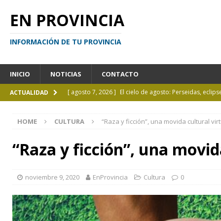
EN PROVINCIA
INFORMACIÓN DE TU PROVINCIA
INICIO
NOTICIAS
CONTACTO
[ agosto 7, 2026 ]
El cielo de agosto: Perseidas, eclips
ACTUALIDAD
[ agosto 7, 2026 ]
Borges sobre Almafuerte en la Bibl
HOME
CULTURA
“Raza y ficción”, una movida cultural vir
[ agosto 6, 2026 ]
Calendario de eventos turísticos en
[ agosto 6, 2026 ]
La UCALP incorpora la Licenciatura
“Raza y ficción”, una movid
[ agosto 7, 2026 ]
Inhabilitado por realizar maniobra
noviembre 9, 2020
EnProvincia
Cultura
0