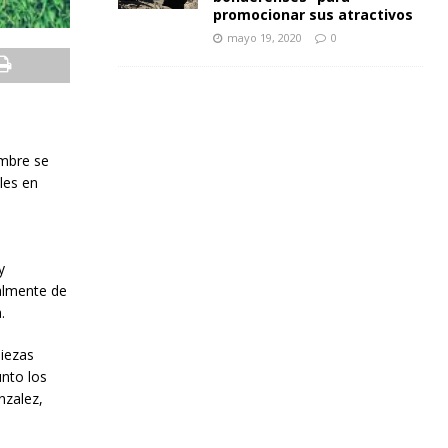
promocionar sus atractivos
mayo 19, 2020
0
embre se
ales en
y
palmente de
.
piezas
unto los
nzalez,