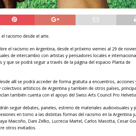
e el racismo desde el arte.
sobre el racismo en Argentina, desde el próximo viernes al 29 de novi
irtuales de intercambio con artistas y pensadores locales e internacion
aís y que se podrá seguir a través de la página del espacio Planta de
esde allí se podrá acceder de forma gratuita a encuentros, acciones 
y colectivos artísticos de Argentina y también de otros países, princi
Inclan también cuenta con el apoyo del Swiss Arts Council Pro Helvetia
podrán seguir debates, paneles, estreno de materiales audiovisuales y 
exiones en torno a las distintas formas del racismo en la Argentina j
oraya Maicoño, Dani Zelko, Lucrecia Martel, Carlos Masotta, Cesar Go
re otros invitados.