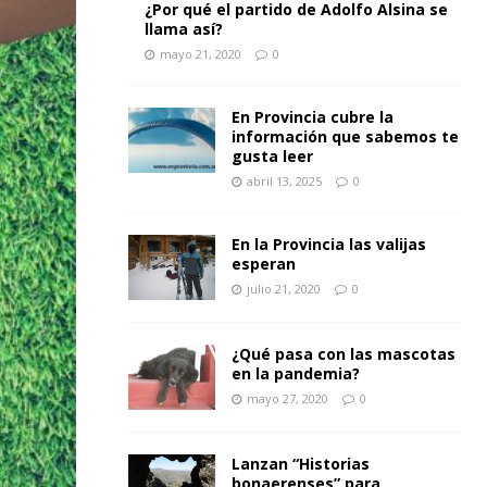
¿Por qué el partido de Adolfo Alsina se
llama así?
mayo 21, 2020
0
En Provincia cubre la
información que sabemos te
gusta leer
abril 13, 2025
0
En la Provincia las valijas
esperan
julio 21, 2020
0
¿Qué pasa con las mascotas
en la pandemia?
mayo 27, 2020
0
Lanzan “Historias
bonaerenses” para