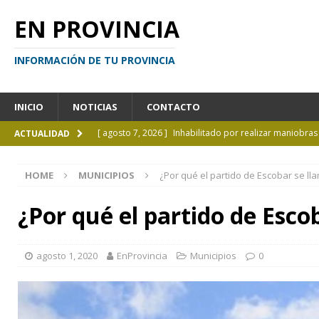
EN PROVINCIA
INFORMACIÓN DE TU PROVINCIA
INICIO
NOTICIAS
CONTACTO
[ agosto 7, 2026 ]
Inhabilitado por realizar maniobra
ACTUALIDAD
[ agosto 7, 2026 ]
El cielo de agosto: Perseidas, eclips
HOME
MUNICIPIOS
¿Por qué el partido de Escobar se ll
[ agosto 7, 2026 ]
Borges sobre Almafuerte en la Bibl
[ agosto 6, 2026 ]
Calendario de eventos turísticos en
¿Por qué el partido de Esco
[ agosto 9, 2026 ]
El mito de Juan Moreira todavía ga
agosto 1, 2020
EnProvincia
Municipios
0