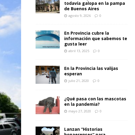
todavía galopa en la pampa
de Buenos Aires
agosto 9, 2026
0
En Provincia cubre la
información que sabemos te
gusta leer
abril 13, 2025
0
En la Provincia las valijas
esperan
julio 21, 2020
0
¿Qué pasa con las mascotas
en la pandemia?
mayo 27, 2020
0
Lanzan “Historias
bonaerenses” para