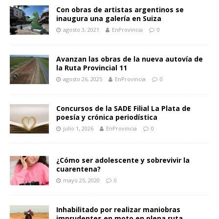
Con obras de artistas argentinos se
inaugura una galería en Suiza
agosto 3, 2021
EnProvincia
0
Avanzan las obras de la nueva autovía de
la Ruta Provincial 11
agosto 26, 2025
EnProvincia
0
Concursos de la SADE Filial La Plata de
poesía y crónica periodística
julio 1, 2026
EnProvincia
0
¿Cómo ser adolescente y sobrevivir la
cuarentena?
mayo 25, 2020
0
Inhabilitado por realizar maniobras
imprudentes en moto en plena ruta