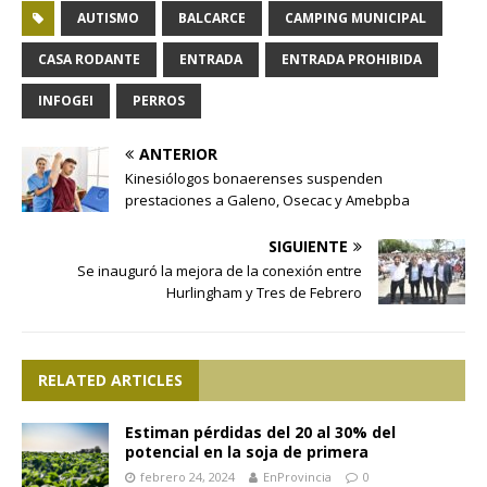
AUTISMO
BALCARCE
CAMPING MUNICIPAL
CASA RODANTE
ENTRADA
ENTRADA PROHIBIDA
INFOGEI
PERROS
ANTERIOR
Kinesiólogos bonaerenses suspenden
prestaciones a Galeno, Osecac y Amebpba
SIGUIENTE
Se inauguró la mejora de la conexión entre
Hurlingham y Tres de Febrero
RELATED ARTICLES
Estiman pérdidas del 20 al 30% del
potencial en la soja de primera
febrero 24, 2024
EnProvincia
0