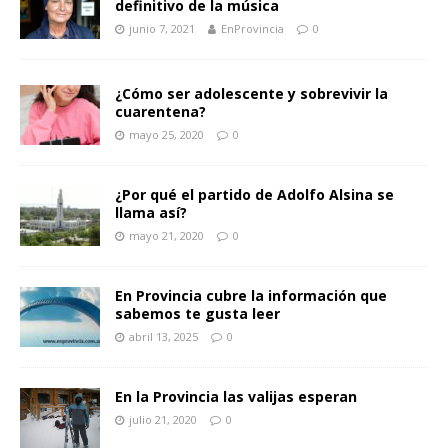
definitivo de la música
junio 7, 2021
EnProvincia
0
¿Cómo ser adolescente y sobrevivir la
cuarentena?
mayo 25, 2020
0
¿Por qué el partido de Adolfo Alsina se
llama así?
mayo 21, 2020
0
En Provincia cubre la información que
sabemos te gusta leer
abril 13, 2025
0
En la Provincia las valijas esperan
julio 21, 2020
0