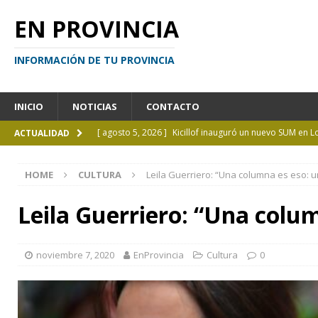
EN PROVINCIA
INFORMACIÓN DE TU PROVINCIA
INICIO
NOTICIAS
CONTACTO
[ agosto 5, 2026 ]
Kicillof inauguró un nuevo SUM en 
ACTUALIDAD
[ agosto 4, 2026 ]
¿Y si el libro ya no es el centro?
I
HOME
CULTURA
Leila Guerriero: “Una columna es eso: u
[ agosto 4, 2026 ]
La UCALP abre la inscripción para 
GENERAL
Leila Guerriero: “Una colum
[ agosto 4, 2026 ]
Personas perdidas en la Provincia 
[ agosto 5, 2026 ]
La mujer que sobrevivió tras ser ar
noviembre 7, 2020
EnProvincia
Cultura
0
CURIOSIDADES