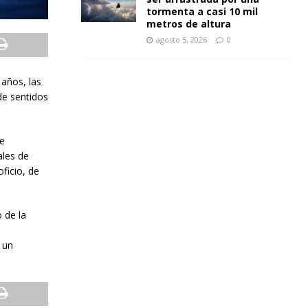
tormenta a casi 10 mil
metros de altura
agosto 5, 2026
0
 años, las
 de sentidos
ue
ales de
ficio, de
 de la
 un