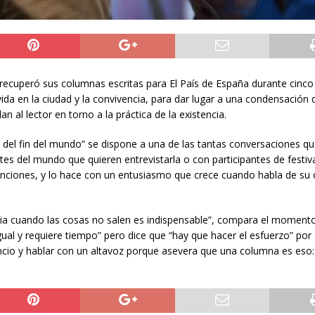
ro recuperó sus columnas escritas para El País de España durante cinco
a vida en la ciudad y la convivencia, para dar lugar a una condensación
 al lector en torno a la práctica de la existencia.
as del fin del mundo” se dispone a una de las tantas conversaciones q
tes del mundo que quieren entrevistarla o con participantes de festiv
venciones, y lo hace con un entusiasmo que crece cuando habla de su o
cia cuando las cosas no salen es indispensable”, compara el momento
ual y requiere tiempo” pero dice que “hay que hacer el esfuerzo” por
lencio y hablar con un altavoz porque asevera que una columna es eso: