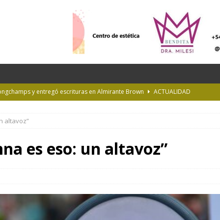
Longchamps y entregó escrituras en Almirante Brown
ACTUALIDAD
NTERÉS GENERAL
n altavoz”
la Diplomatura en Trasplante y Ablación de Órganos y Tejidos
INTERÉS
na es eso: un altavoz”
de Buenos Aires
INFORMACIÓN GENERAL
rastrada por una tormenta a casi 10 mil metros de altura