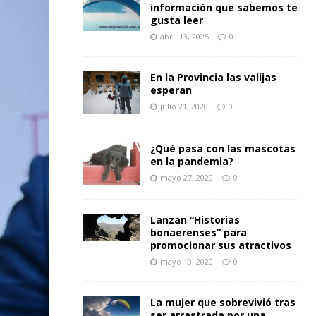
información que sabemos te
gusta leer
abril 13, 2025
0
En la Provincia las valijas
esperan
julio 21, 2020
0
¿Qué pasa con las mascotas
en la pandemia?
mayo 27, 2020
0
Lanzan “Historias
bonaerenses” para
promocionar sus atractivos
mayo 19, 2020
0
La mujer que sobrevivió tras
ser arrastrada por una