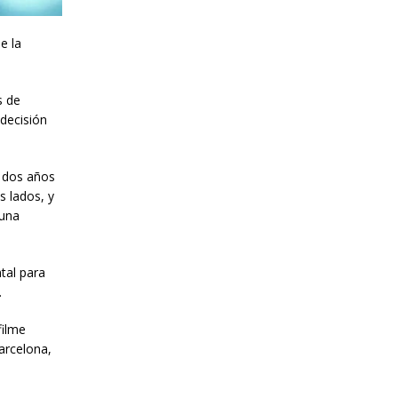
e la
s de
 decisión
r dos años
s lados, y
 una
tal para
.
filme
arcelona,