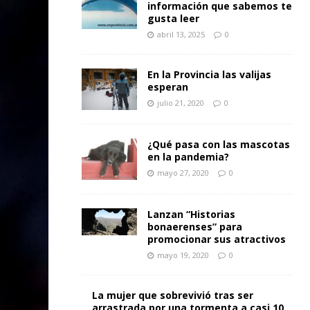
información que sabemos te
gusta leer
abril 13, 2025
0
En la Provincia las valijas
esperan
julio 21, 2020
0
¿Qué pasa con las mascotas
en la pandemia?
mayo 27, 2020
0
Lanzan “Historias
bonaerenses” para
promocionar sus atractivos
mayo 19, 2020
0
La mujer que sobrevivió tras ser
arrastrada por una tormenta a casi 10