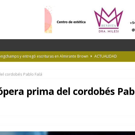
Longchamps y entregó escrituras en Almirante Brown
ACTUALIDAD
NTERÉS GENERAL
del cordobés Pablo Falá
la Diplomatura en Trasplante y Ablación de Órganos y Tejidos
INTERÉS
 ópera prima del cordobés Pab
de Buenos Aires
INFORMACIÓN GENERAL
rastrada por una tormenta a casi 10 mil metros de altura