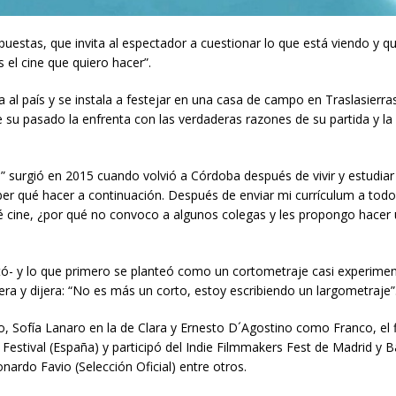
uestas, que invita al espectador a cuestionar lo que está viendo y qu
s el cine que quiero hacer”.
a al país y se instala a festejar en una casa de campo en Traslasierra
 su pasado la enfrenta con las verdaderas razones de su partida y la
o” surgió en 2015 cuando volvió a Córdoba después de vivir y estudia
r qué hacer a continuación. Después de enviar mi currículum a todo
 cine, ¿por qué no convoco a algunos colegas y les propongo hacer
ó- y lo que primero se planteó como un cortometraje casi experimen
era y dijera: “No es más un corto, estoy escribiendo un largometraje”
, Sofía Lanaro en la de Clara y Ernesto D´Agostino como Franco, el 
 Festival (España) y participó del Indie Filmmakers Fest de Madrid y B
onardo Favio (Selección Oficial) entre otros.