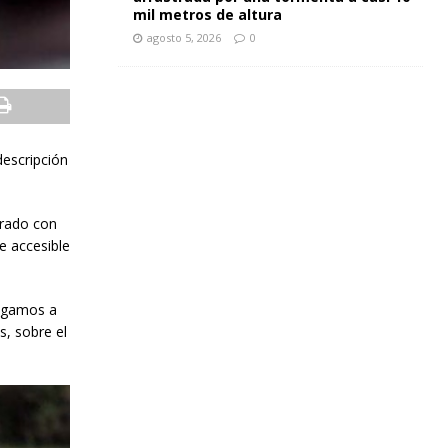
mil metros de altura
agosto 5, 2026
0
descripción
erado con
e accesible
legamos a
s, sobre el