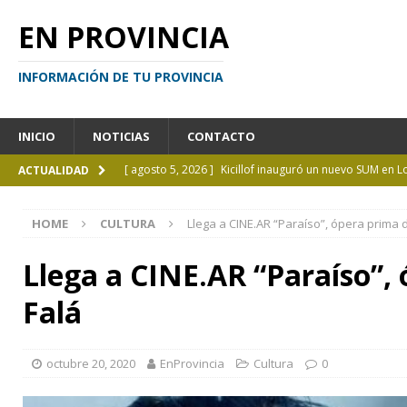
EN PROVINCIA
INFORMACIÓN DE TU PROVINCIA
INICIO
NOTICIAS
CONTACTO
[ agosto 5, 2026 ]
Kicillof inauguró un nuevo SUM en 
ACTUALIDAD
[ agosto 4, 2026 ]
¿Y si el libro ya no es el centro?
I
HOME
CULTURA
Llega a CINE.AR “Paraíso”, ópera prima 
[ agosto 4, 2026 ]
La UCALP abre la inscripción para 
GENERAL
Llega a CINE.AR “Paraíso”,
[ agosto 4, 2026 ]
Personas perdidas en la Provincia 
Falá
[ agosto 5, 2026 ]
La mujer que sobrevivió tras ser ar
CURIOSIDADES
octubre 20, 2020
EnProvincia
Cultura
0