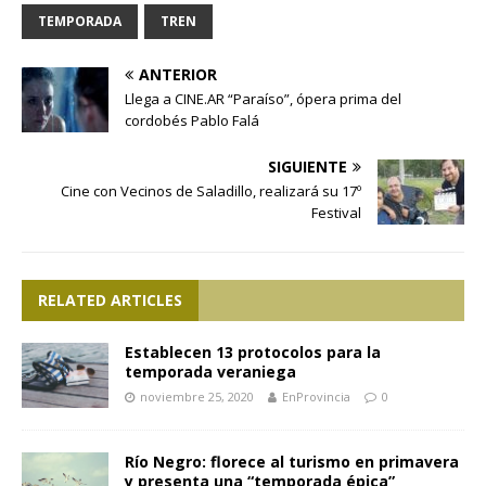
TEMPORADA
TREN
ANTERIOR
Llega a CINE.AR “Paraíso”, ópera prima del
cordobés Pablo Falá
SIGUIENTE
Cine con Vecinos de Saladillo, realizará su 17º
Festival
RELATED ARTICLES
Establecen 13 protocolos para la
temporada veraniega
noviembre 25, 2020
EnProvincia
0
Río Negro: florece al turismo en primavera
y presenta una “temporada épica”