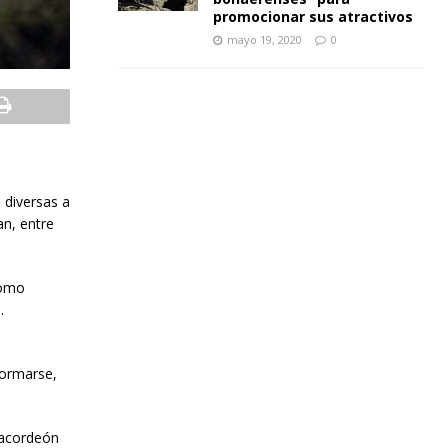
promocionar sus atractivos
mayo 19, 2020
0
 diversas a
an, entre
como
.
formarse,
 acordeón