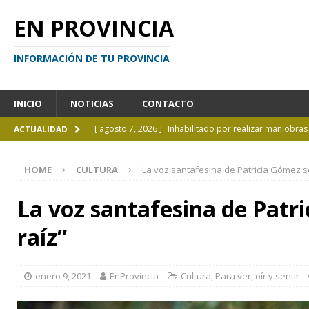
EN PROVINCIA
INFORMACIÓN DE TU PROVINCIA
INICIO
NOTICIAS
CONTACTO
[ agosto 7, 2026 ]
Inhabilitado por realizar maniobra
ACTUALIDAD
[ agosto 7, 2026 ]
El cielo de agosto: Perseidas, eclips
HOME
CULTURA
La voz santafesina de Patricia Gómez se
[ agosto 7, 2026 ]
Borges sobre Almafuerte en la Bibl
[ agosto 6, 2026 ]
Calendario de eventos turísticos en
La voz santafesina de Patri
[ agosto 9, 2026 ]
El mito de Juan Moreira todavía ga
raíz”
enero 9, 2021
EnProvincia
Cultura
,
Para ver, oír y sentir