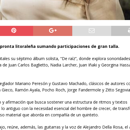
mpronta litoraleña sumando participaciones de gran talla.
tales su séptimo álbum solista, “De raíz”, donde explora sonoridades
la de Juan Carlos Baglietto, Nadia Larcher, Juan Iñaki y Georgina Hass
arreglador Mariano Peresón y Gustavo Machado, clásicos de autores 
ón Gieco, Ramón Ayala, Pocho Roch, Jorge Fandermole y Zitto Segovia
o y afirmación que busca sostener una estructura de ritmos y textos
n lo antiguo con la necesidad esencial del hombre de crecer, de trans
roso material que aborda en compañía de un quinteto.
o, reúne, además, las guitarras y la voz de Alejandro Della Rosa, el