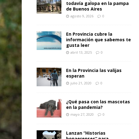
todavía galopa en la pampa
de Buenos Aires
agosto 9, 2026
0
En Provincia cubre la
información que sabemos te
gusta leer
abril 13, 2025
0
En la Provincia las valijas
esperan
julio 21, 2020
0
¿Qué pasa con las mascotas
en la pandemia?
mayo 27, 2020
0
Lanzan “Historias
bonaerenses” para