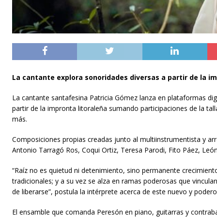
La cantante explora sonoridades diversas a partir de la i
La cantante santafesina Patricia Gómez lanza en plataformas digi
partir de la impronta litoraleña sumando participaciones de la tal
más.
Composiciones propias creadas junto al multiinstrumentista y 
Antonio Tarragó Ros, Coqui Ortiz, Teresa Parodi, Fito Páez, Le
“Raíz no es quietud ni detenimiento, sino permanente crecimient
tradicionales; y a su vez se alza en ramas poderosas que vincula
de liberarse”, postula la intérprete acerca de este nuevo y pode
El ensamble que comanda Peresón en piano, guitarras y contrabaj