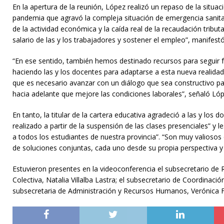
En la apertura de la reunión, López realizó un repaso de la situa
pandemia que agravó la compleja situación de emergencia sanitari
de la actividad económica y la caída real de la recaudación tribut
salario de las y los trabajadores y sostener el empleo”, manifestó
“En ese sentido, también hemos destinado recursos para seguir 
haciendo las y los docentes para adaptarse a esta nueva realida
que es necesario avanzar con un diálogo que sea constructivo par
hacia adelante que mejore las condiciones laborales”, señaló Lóp
En tanto, la titular de la cartera educativa agradeció a las y lo
realizado a partir de la suspensión de las clases presenciales” y 
a todos los estudiantes de nuestra provincia”. “Son muy valioso
de soluciones conjuntas, cada uno desde su propia perspectiva y r
Estuvieron presentes en la videoconferencia el subsecretario de R
Colectiva, Natalia Villalba Lastra; el subsecretario de Coordinac
subsecretaria de Administración y Recursos Humanos, Verónica Fer