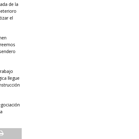
gada de la
deterioro
izar el
enen
 creemos
 sendero
trabajo
ica llegue
nstrucción
egociación
la