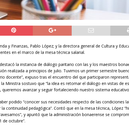
da y Finanzas, Pablo López; y la directora general de Cultura y Educ
entes en el marco de la mesa técnica salarial.
destacó la instancia de diálogo paritario con las y los maestros bona
ión realizada a principios de julio. Tuvimos un primer semestre buen
io docente”, expuso tras el encuentro del que participaron represen
Ministra sostuvo que “la idea es retomar el diálogo en vistas de e
s, queremos avanzar y seguir fortaleciendo nuestro sistema educativo
haber podido “conocer sus necesidades respecto de las condiciones l
r la continuidad pedagógica”. Contó que en la mesa técnica, López “h
travesamos”, y apuntó que la administración bonaerense se comprom
1 de octubre”.