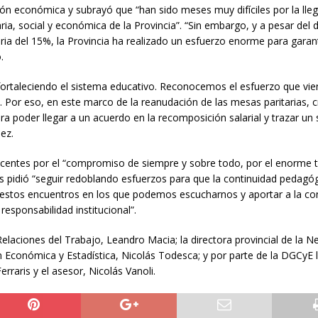
ción económica y subrayó que “han sido meses muy difíciles por la lle
a, social y económica de la Provincia”. “Sin embargo, y a pesar del 
aria del 15%, la Provincia ha realizado un esfuerzo enorme para garant
.
fortaleciendo el sistema educativo. Reconocemos el esfuerzo que vi
d. Por eso, en este marco de la reanudación de las mesas paritarias,
a poder llegar a un acuerdo en la recomposición salarial y trazar un
ez.
s docentes por el “compromiso de siempre y sobre todo, por el enorme 
les pidió “seguir redoblando esfuerzos para que la continuidad pedagóg
s estos encuentros en los que podemos escucharnos y aportar a la co
esponsabilidad institucional”.
elaciones del Trabajo, Leandro Macia; la directora provincial de la N
ión Económica y Estadística, Nicolás Todesca; y por parte de la DGCyE 
raris y el asesor, Nicolás Vanoli.