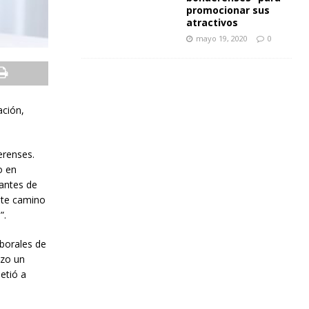
promocionar sus
atractivos
mayo 19, 2020
0
ación,
erenses.
o en
tantes de
ste camino
”.
aborales de
izo un
etió a