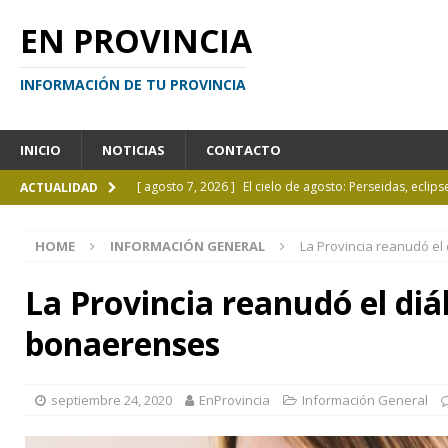
EN PROVINCIA
INFORMACIÓN DE TU PROVINCIA
INICIO
NOTICIAS
CONTACTO
[ agosto 7, 2026 ]
El cielo de agosto: Perseidas, eclips
ACTUALIDAD
[ agosto 7, 2026 ]
Borges sobre Almafuerte en la Bibl
HOME
INFORMACIÓN GENERAL
La Provincia reanudó el
[ agosto 6, 2026 ]
Calendario de eventos turísticos en
[ agosto 6, 2026 ]
La UCALP incorpora la Licenciatura
La Provincia reanudó el diá
[ agosto 7, 2026 ]
Inhabilitado por realizar maniobra
bonaerenses
septiembre 24, 2020
EnProvincia
Información General