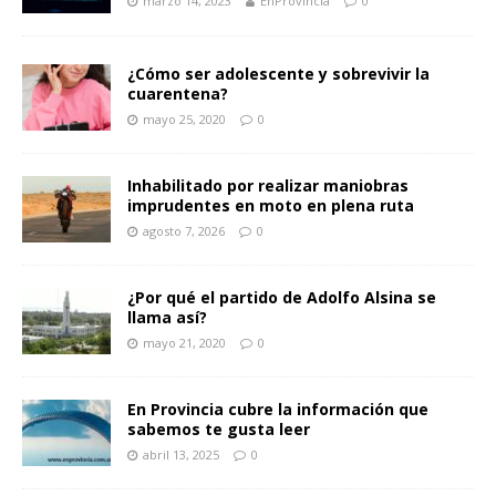
marzo 14, 2023
EnProvincia
0
¿Cómo ser adolescente y sobrevivir la
cuarentena?
mayo 25, 2020
0
Inhabilitado por realizar maniobras
imprudentes en moto en plena ruta
agosto 7, 2026
0
¿Por qué el partido de Adolfo Alsina se
llama así?
mayo 21, 2020
0
En Provincia cubre la información que
sabemos te gusta leer
abril 13, 2025
0