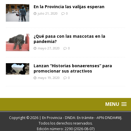
En la Provincia las valijas esperan
julio 21, 2020
0
¿Qué pasa con las mascotas en la
pandemia?
mayo 27, 2020
0
Lanzan “Historias bonaerenses” para
promocionar sus atractivos
mayo 19, 2020
0
MENU
Copyright © 2026 | En Provincia - DNDA: En trámite- -APN-DNDA#MJ.
Todos los derechos reservados.
Edición número: 2290 (2026-08-07)