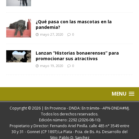
¿Qué pasa con las mascotas en la
pandemia?
mayo 27, 2020
0
Lanzan “Historias bonaerenses” para
promocionar sus atractivos
mayo 19, 2020
0
MENU
Copyright © 2026 | En Provincia - DNDA: En trámite- -APN-DNDA#MJ.
Todos los derechos reservados.
Edición número: 2292 (2026-08-10)
Propietario y Director: Fernando Ariel Pinilla. calle 485 n° 3549 entre
30 y 31 - Gonnet (CP 1897) La Plata - Pcia. de Bs. As. Desarrollo del
Sitio: Pablo D. Sanchez