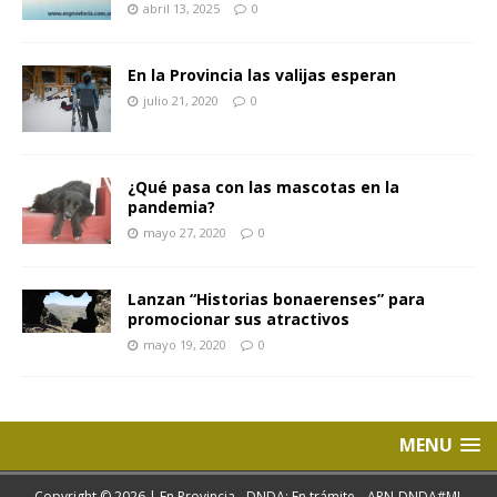
abril 13, 2025
0
En la Provincia las valijas esperan
julio 21, 2020
0
¿Qué pasa con las mascotas en la
pandemia?
mayo 27, 2020
0
Lanzan “Historias bonaerenses” para
promocionar sus atractivos
mayo 19, 2020
0
MENU
Copyright © 2026 | En Provincia - DNDA: En trámite- -APN-DNDA#MJ.