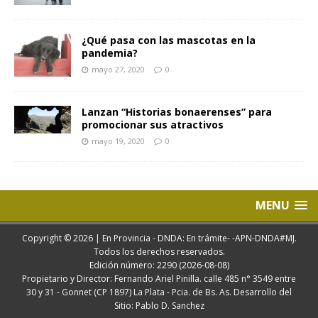
¿Qué pasa con las mascotas en la
pandemia?
mayo 27, 2020
0
Lanzan “Historias bonaerenses” para
promocionar sus atractivos
mayo 19, 2020
0
MENU
Copyright © 2026 | En Provincia - DNDA: En trámite- -APN-DNDA#MJ.
Todos los derechos reservados.
Edición número: 2290 (2026-08-08)
Propietario y Director: Fernando Ariel Pinilla. calle 485 n° 3549 entre
30 y 31 - Gonnet (CP 1897) La Plata - Pcia. de Bs. As. Desarrollo del
Sitio: Pablo D. Sanchez