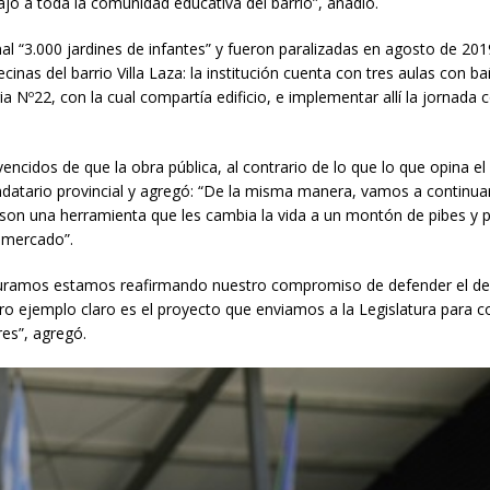
ajo a toda la comunidad educativa del barrio”, añadió.
l “3.000 jardines de infantes” y fueron paralizadas en agosto de 201
cinas del barrio Villa Laza: la institución cuenta con tres aulas con b
ia Nº22, con la cual compartía edificio, e implementar allí la jornada
idos de que la obra pública, al contrario de lo que lo que opina el
andatario provincial y agregó: “De la misma manera, vamos a continua
n una herramienta que les cambia la vida a un montón de pibes y p
l mercado”.
nauguramos estamos reafirmando nuestro compromiso de defender el de
ro ejemplo claro es el proyecto que enviamos a la Legislatura para co
res”, agregó.