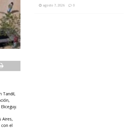
agosto 7, 2026
0
n Tandil,
ción,
 Eliceguy.
 Aires,
 con el