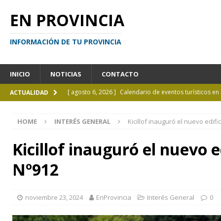
EN PROVINCIA
INFORMACIÓN DE TU PROVINCIA
INICIO
NOTICIAS
CONTACTO
[ agosto 6, 2026 ]
Calendario de eventos turísticos en
ACTUALIDAD
[ agosto 6, 2026 ]
La UCALP incorpora la Licenciatura
HOME
INTERÉS GENERAL
Kicillof inauguró el nuevo edifi
[ agosto 5, 2026 ]
La mujer que sobrevivió tras ser ar
CURIOSIDADES
Kicillof inauguró el nuevo e
[ agosto 5, 2026 ]
Kicillof inauguró un nuevo SUM en 
Nº912
[ agosto 7, 2026 ]
Borges sobre Almafuerte en la Bibl
noviembre 23, 2024
EnProvincia
Interés General
0