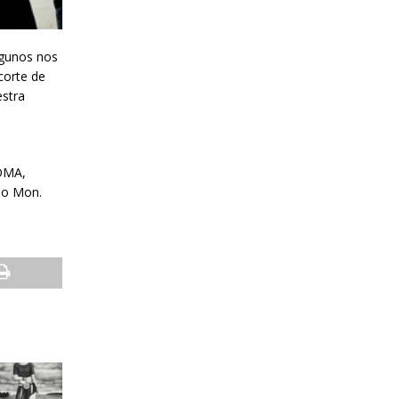
lgunos nos
corte de
estra
IOMA,
ano Mon.