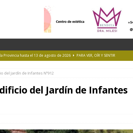
 la Provincia hasta el 13 de agosto de 2026
PARA VER, OÍR Y SENTIR
 en Geografía a su oferta académica para 2027
ACTUALIDAD
cio del Jardín de Infantes Nº912
rastrada por una tormenta a casi 10 mil metros de altura
dificio del Jardín de Infantes
Longchamps y entregó escrituras en Almirante Brown
MUNICIPIOS
ioteca Pública de la UNLP
CULTURA