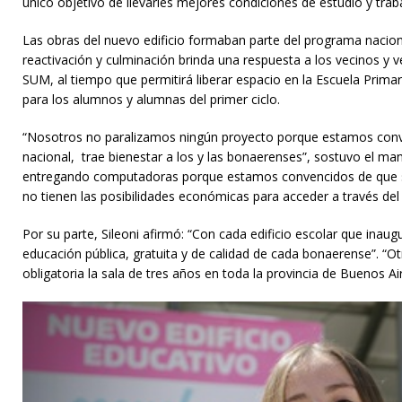
único objetivo de llevarles mejores condiciones de estudio y trab
Las obras del nuevo edificio formaban parte del programa naciona
reactivación y culminación brinda una respuesta a los vecinos y ve
SUM, al tiempo que permitirá liberar espacio en la Escuela Primar
para los alumnos y alumnas del primer ciclo.
“Nosotros no paralizamos ningún proyecto porque estamos convenc
nacional, trae bienestar a los y las bonaerenses”, sostuvo el m
entregando computadoras porque estamos convencidos de que so
no tienen las posibilidades económicas para acceder a través de
Por su parte, Sileoni afirmó: “Con cada edificio escolar que i
educación pública, gratuita y de calidad de cada bonaerense”. “Ot
obligatoria la sala de tres años en toda la provincia de Buenos Ai