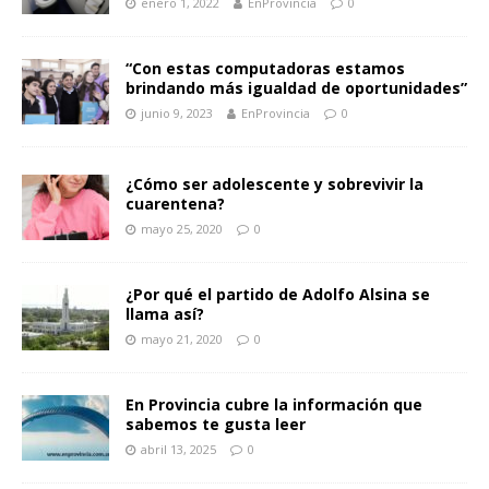
enero 1, 2022
EnProvincia
0
“Con estas computadoras estamos
brindando más igualdad de oportunidades”
junio 9, 2023
EnProvincia
0
¿Cómo ser adolescente y sobrevivir la
cuarentena?
mayo 25, 2020
0
¿Por qué el partido de Adolfo Alsina se
llama así?
mayo 21, 2020
0
En Provincia cubre la información que
sabemos te gusta leer
abril 13, 2025
0