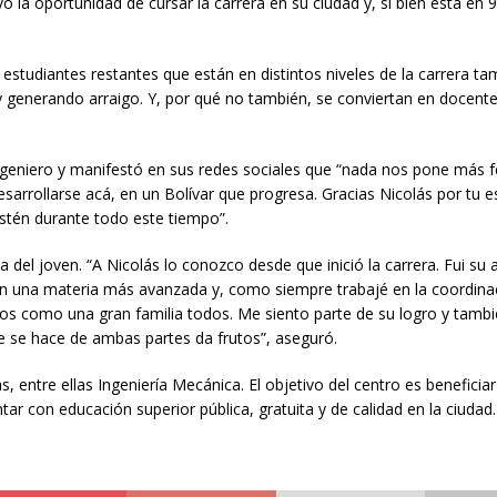
la oportunidad de cursar la carrera en su ciudad y, si bien está en 9 
estudiantes restantes que están en distintos niveles de la carrera ta
l y generando arraigo. Y, por qué no también, se conviertan en docent
 ingeniero y manifestó en sus redes sociales que “nada nos pone más f
arrollarse acá, en un Bolívar que progresa. Gracias Nicolás por tu e
stén durante todo este tiempo”.
da del joven. “A Nicolás lo conozco desde que inició la carrera. Fui su
en una materia más avanzada y, como siempre trabajé en la coordina
 como una gran familia todos. Me siento parte de su logro y tambi
que se hace de ambas partes da frutos”, aseguró.
, entre ellas Ingeniería Mecánica. El objetivo del centro es beneficiar
tar con educación superior pública, gratuita y de calidad en la ciudad.