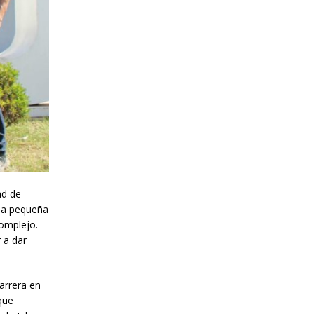
ad de
una pequeña
complejo.
 a dar
arrera en
que