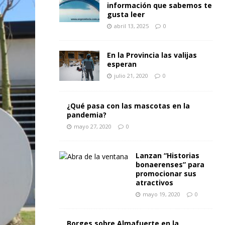
información que sabemos te
gusta leer
abril 13, 2025
0
En la Provincia las valijas
esperan
julio 21, 2020
0
¿Qué pasa con las mascotas en la
pandemia?
mayo 27, 2020
0
Lanzan “Historias
bonaerenses” para
promocionar sus
atractivos
mayo 19, 2020
0
Borges sobre Almafuerte en la