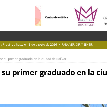
 la Provincia hasta el 13 de agosto de 2026
PARA VER, OÍR Y SENTIR
 en Geografía a su oferta académica para 2027
ACTUALIDAD
ene su primer graduado en la ciudad de Bolívar
rastrada por una tormenta a casi 10 mil metros de altura
e su primer graduado en la ci
Longchamps y entregó escrituras en Almirante Brown
MUNICIPIOS
ioteca Pública de la UNLP
CULTURA