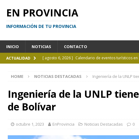
EN PROVINCIA
INFORMACIÓN DE TU PROVINCIA
INICIO
NOTICIAS
CONTACTO
[ agosto 6, 2026 ]
Calendario de eventos turísticos en
ACTUALIDAD
[ agosto 6, 2026 ]
La UCALP incorpora la Licenciatura
HOME
NOTICIAS DESTACADAS
Ingeniería de la UNLP ti
[ agosto 5, 2026 ]
La mujer que sobrevivió tras ser ar
CURIOSIDADES
Ingeniería de la UNLP tien
[ agosto 5, 2026 ]
Kicillof inauguró un nuevo SUM en 
de Bolívar
[ agosto 7, 2026 ]
Borges sobre Almafuerte en la Bibl
octubre 1, 2023
EnProvincia
Noticias Destacadas
0