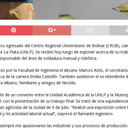
ico egresado del Centro Regional Universitario de Bolívar (CRUB), car
de La Plata (UNLP). Se recibió hoy luego de exponer acerca de su tra
sponsable del área de soldadura manual y robótica.
es por la Facultad de Ingeniería el decano Marcos Actis, el secretario
 de la carrera Emilia Castelló. También asistieron el ex intendente 
 Albano, familiares y amigos de Nicolás.
rtir de un convenio entre la Unidad Académica de la UNLP y la Munici
ó con la presentación de su trabajo final. Se trató de una equivalenci
as agrícolas de la ciudad de 9 de Julio. “Realicé una exposición sobre 
y mi actividad laboral actual”, expresó el flamante ingeniero.
“siempre me apasionaron las industrias y sus procesos de producción