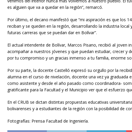
venimos del interior nunca más volvemos a nuestro pueblo. Él tuvo 
es alguien que va a quedar en la región”, remarcó.
Por último, el decano manifestó que “mi aspiración es que los 14 
reciban y se queden en la región, desarrollando la industria loca
futuras carreras que se puedan dar en Bolívar”.
El actual intendente de Bolívar, Marcos Pisano, recibió al joven
acompañar a nuestros jóvenes y que puedan estudiar, crecer y des
por tu compromiso y un gracias inmenso a tu familia, enorme so
Por su parte, la docente Castelló expresó su orgullo por la recibi
alumna en el curso de nivelación, docente una vez ya graduada 
como asistente y desde el año pasado como coordinadora- somos
gratificante para la Facultad y el Municipio ver que el esfuerzo 
En el CRUB se dictan distintas propuestas educativas universitarias
bolivarenses y a estudiantes de la región con la posibilidad de con
Fotografías: Prensa Facultad de Ingeniería.