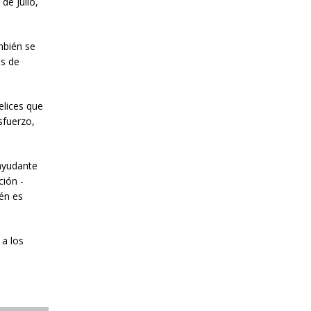
de Julio,
mbién se
es de
elices que
sfuerzo,
 ayudante
ción -
én es
 a los