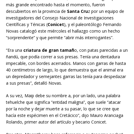
más grande encontrado hasta el momento, fueron
descubiertos en la provincia de
Santa Cru
z por un equipo de
investigadores del Consejo Nacional de Investigaciones
Científicas y Ténicas (
Conicet
), y el paleontólogo Fernando
Novas catalogó este miércoles el hallazgo como un hecho
“sorprendente” y que permite “abrir más interrogantes”.
“Era una
criatura de gran tamañ
o, con patas parecidas a un
ñandú, que podía correr a sus presas. Tenía una dentadura
impecable, con bordes acerrados. Manos con garras de hasta
40 centímetros de largo, lo que demuestra que el animal era
un depredador y semejantes garras las tenía para despedazar
a sus presas”, detalló Novas.
A su vez, Maip debe su nombre a, por un lado, una palabra
tehuelche que significa “entidad maligna”, que suele “atacar
por la noche y dejar muerte a su pasar, lo que se cree que
hacía este espécimen en el Cretácico”, dijo Mauro Aranciaga
Rolando, primer autor del artículo y becario Conicet.