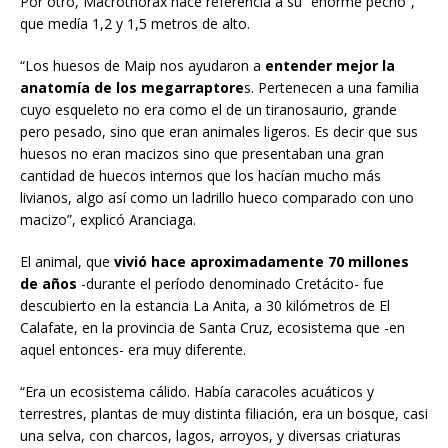
Por otro, Macrothorax hace referencia a su “enorme pecho”,
que medía 1,2 y 1,5 metros de alto.
“Los huesos de Maip nos ayudaron a
entender mejor la
anatomía de los megarraptore
s. Pertenecen a una familia
cuyo esqueleto no era como el de un tiranosaurio, grande
pero pesado, sino que eran animales ligeros. Es decir que sus
huesos no eran macizos sino que presentaban una gran
cantidad de huecos internos que los hacían mucho más
livianos, algo así como un ladrillo hueco comparado con uno
macizo”, explicó Aranciaga.
El animal, que
vivió hace aproximadamente 70 millones
de años
-durante el período denominado Cretácito- fue
descubierto en la estancia La Anita, a 30 kilómetros de El
Calafate, en la provincia de Santa Cruz, ecosistema que -en
aquel entonces- era muy diferente.
“Era un ecosistema cálido. Había caracoles acuáticos y
terrestres, plantas de muy distinta filiación, era un bosque, casi
una selva, con charcos, lagos, arroyos, y diversas criaturas