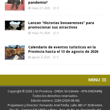
pandemia?
mayo 27, 2020
0
Lanzan “Historias bonaerenses” para
promocionar sus atractivos
mayo 19, 2020
0
Calendario de eventos turísticos en la
Provincia hasta el 13 de agosto de 2026
agosto 6, 2026
0
MENU
Copyright © 2026 | En Provincia - DNDA: En trámite- -APN-DNDA#MJ.
Todos los derechos reservados.
Edición número: 2289 (2026-08-06)
Propietario y Director: Fernando Ariel Pinilla. calle 485 n° 3549 entre
30 y 31 - Gonnet (CP 1897) La Plata - Pcia. de Bs. As. Desarrollo del