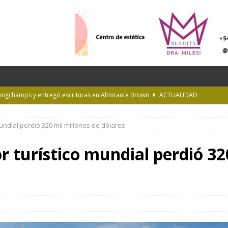
Longchamps y entregó escrituras en Almirante Brown
ACTUALIDAD
NTERÉS GENERAL
undial perdió 320 mil millones de dólares
la Diplomatura en Trasplante y Ablación de Órganos y Tejidos
INTERÉS
r turístico mundial perdió 32
de Buenos Aires
INFORMACIÓN GENERAL
rastrada por una tormenta a casi 10 mil metros de altura