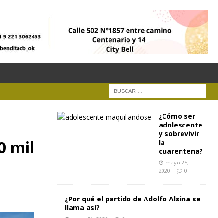
¿Cómo ser
adolescente
y sobrevivir
0 mil
la
cuarentena?
mayo 25,
2020
0
¿Por qué el partido de Adolfo Alsina se
llama así?