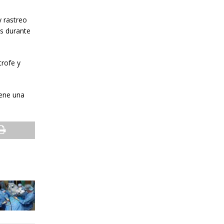
y rastreo
es durante
trofe y
iene una