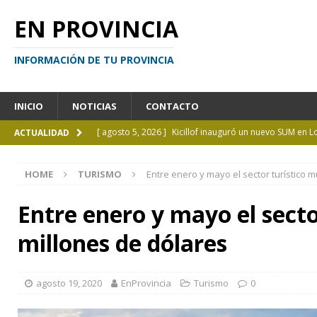
EN PROVINCIA
INFORMACIÓN DE TU PROVINCIA
INICIO
NOTICIAS
CONTACTO
[ agosto 5, 2026 ]
Kicillof inauguró un nuevo SUM en 
ACTUALIDAD
[ agosto 4, 2026 ]
¿Y si el libro ya no es el centro?
I
HOME
TURISMO
Entre enero y mayo el sector turístico m
[ agosto 4, 2026 ]
La UCALP abre la inscripción para 
GENERAL
Entre enero y mayo el secto
[ agosto 4, 2026 ]
Personas perdidas en la Provincia 
millones de dólares
[ agosto 5, 2026 ]
La mujer que sobrevivió tras ser ar
CURIOSIDADES
agosto 19, 2020
EnProvincia
Turismo
0