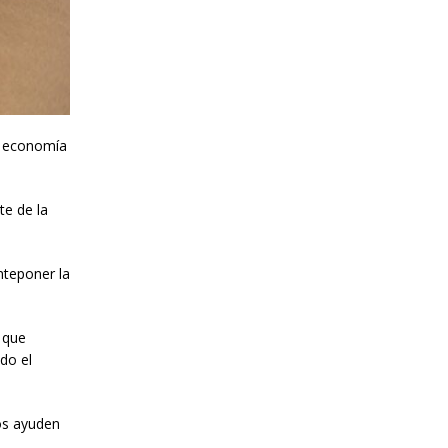
a economía
te de la
nteponer la
ó que
do el
nos ayuden