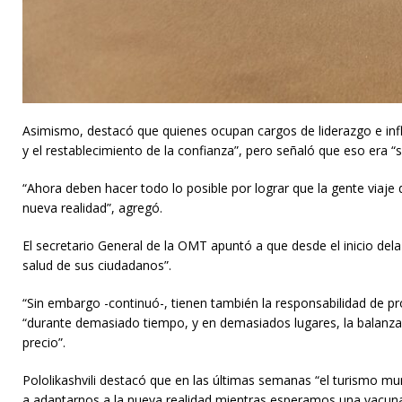
Asimismo, destacó que quienes ocupan cargos de liderazgo e infl
y el restablecimiento de la confianza”, pero señaló que eso era “
“Ahora deben hacer todo lo posible por lograr que la gente viaje
nueva realidad”, agregó.
El secretario General de la OMT apuntó a que desde el inicio dela
salud de sus ciudadanos”.
“Sin embargo -continuó-, tienen también la responsabilidad de pro
“durante demasiado tiempo, y en demasiados lugares, la balanz
precio”.
Pololikashvili destacó que en las últimas semanas “el turismo mu
a adaptarnos a la nueva realidad mientras esperamos una vacuna