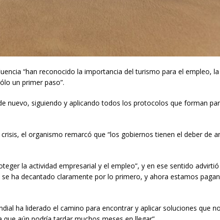
uencia “han reconocido la importancia del turismo para el empleo, l
sólo un primer paso”.
 de nuevo, siguiendo y aplicando todos los protocolos que forman par
 crisis, el organismo remarcó que “los gobiernos tienen el deber de a
teger la actividad empresarial y el empleo”, y en ese sentido advirti
a se ha decantado claramente por lo primero, y ahora estamos pagan
ndial ha liderado el camino para encontrar y aplicar soluciones que 
 que aún podría tardar muchos meses en llegar”.