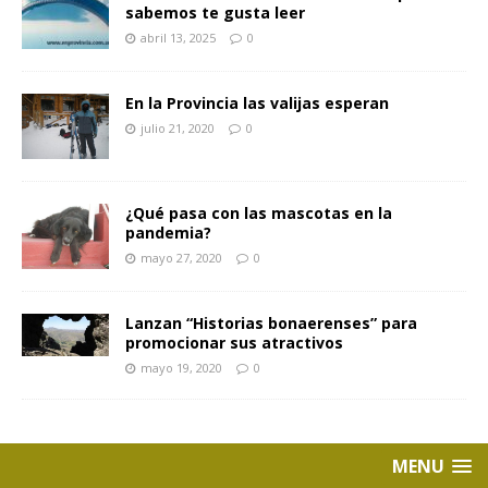
sabemos te gusta leer
abril 13, 2025
0
En la Provincia las valijas esperan
julio 21, 2020
0
¿Qué pasa con las mascotas en la
pandemia?
mayo 27, 2020
0
Lanzan “Historias bonaerenses” para
promocionar sus atractivos
mayo 19, 2020
0
MENU