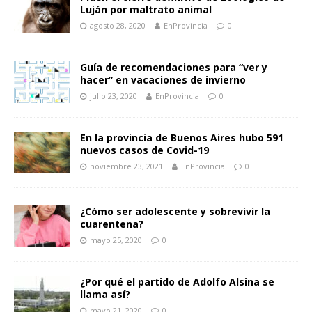
Luján por maltrato animal
agosto 28, 2020
EnProvincia
0
Guía de recomendaciones para “ver y
hacer” en vacaciones de invierno
julio 23, 2020
EnProvincia
0
En la provincia de Buenos Aires hubo 591
nuevos casos de Covid-19
noviembre 23, 2021
EnProvincia
0
¿Cómo ser adolescente y sobrevivir la
cuarentena?
mayo 25, 2020
0
¿Por qué el partido de Adolfo Alsina se
llama así?
mayo 21, 2020
0