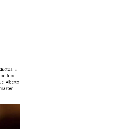
ductos. El
 con food
uel Alberto
 master