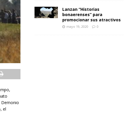
Lanzan “Historias
bonaerenses” para
promocionar sus atractivos
mayo 19, 2020
0
iempo,
nato
el Demonio
, el