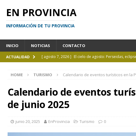
EN PROVINCIA
INFORMACIÓN DE TU PROVINCIA
INICIO
NOTICIAS
CONTACTO
[ agosto 7, 2026 ]
El cielo de agosto: Perseidas, eclips
ACTUALIDAD
[ agosto 7, 2026 ]
Borges sobre Almafuerte en la Bibl
HOME
TURISMO
Calendario de eventos turísticos en la P
[ agosto 6, 2026 ]
Calendario de eventos turísticos en
[ agosto 6, 2026 ]
La UCALP incorpora la Licenciatura
Calendario de eventos turíst
[ agosto 7, 2026 ]
Inhabilitado por realizar maniobra
de junio 2025
junio 20, 2025
EnProvincia
Turismo
0