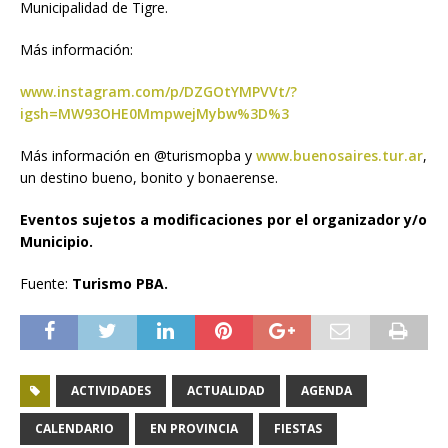
Municipalidad de Tigre.
Más información:
www.instagram.com/p/DZGOtYMPVVt/?
igsh=MW93OHE0MmpwejMybw%3D%3
Más información en @turismopba y
www.buenosaires.tur.ar
,
un destino bueno, bonito y bonaerense.
Eventos sujetos a modificaciones por el organizador y/o
Municipio.
Fuente:
Turismo PBA.
ACTIVIDADES
ACTUALIDAD
AGENDA
CALENDARIO
EN PROVINCIA
FIESTAS