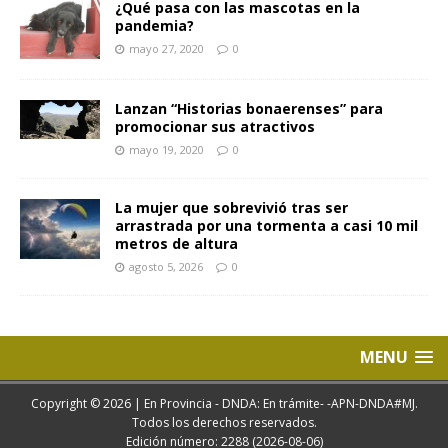
¿Qué pasa con las mascotas en la
pandemia?
mayo 27, 2020
0
Lanzan “Historias bonaerenses” para
promocionar sus atractivos
mayo 19, 2020
0
La mujer que sobrevivió tras ser
arrastrada por una tormenta a casi 10 mil
metros de altura
agosto 5, 2026
0
MENU
Copyright © 2026 | En Provincia - DNDA: En trámite- -APN-DNDA#MJ.
Todos los derechos reservados.
Edición número: 2288 (2026-08-06)