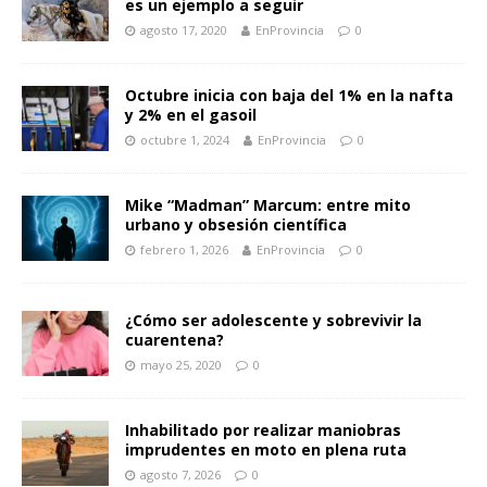
es un ejemplo a seguir
agosto 17, 2020
EnProvincia
0
Octubre inicia con baja del 1% en la nafta
y 2% en el gasoil
octubre 1, 2024
EnProvincia
0
Mike “Madman” Marcum: entre mito
urbano y obsesión científica
febrero 1, 2026
EnProvincia
0
¿Cómo ser adolescente y sobrevivir la
cuarentena?
mayo 25, 2020
0
Inhabilitado por realizar maniobras
imprudentes en moto en plena ruta
agosto 7, 2026
0