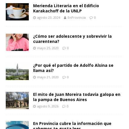
Merienda Literaria en el Edificio
Karakachoff de la UNLP
agosto 23, 2024
EnProvincia
0
¿Cómo ser adolescente y sobrevivir la
cuarentena?
mayo 25, 2020
0
¿Por qué el partido de Adolfo Alsina se
llama así?
mayo 21, 2020
0
El mito de Juan Moreira todavía galopa en
la pampa de Buenos Aires
agosto 9, 2026
0
En Provincia cubre la información que
sabemos te gusta leer