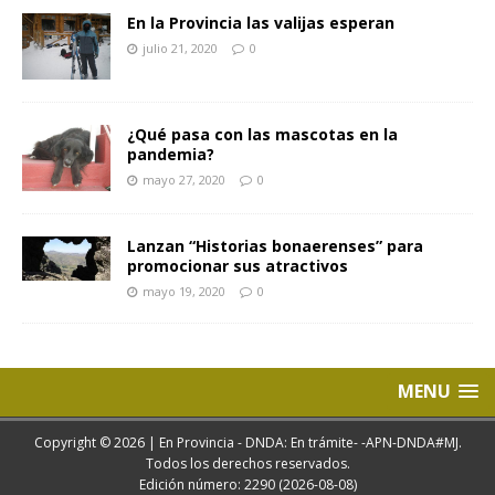
En la Provincia las valijas esperan
julio 21, 2020
0
¿Qué pasa con las mascotas en la
pandemia?
mayo 27, 2020
0
Lanzan “Historias bonaerenses” para
promocionar sus atractivos
mayo 19, 2020
0
MENU
Copyright © 2026 | En Provincia - DNDA: En trámite- -APN-DNDA#MJ.
Todos los derechos reservados.
Edición número: 2290 (2026-08-08)