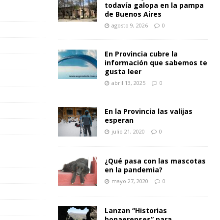
todavía galopa en la pampa
de Buenos Aires
agosto 9, 2026
0
En Provincia cubre la
información que sabemos te
gusta leer
abril 13, 2025
0
En la Provincia las valijas
esperan
julio 21, 2020
0
¿Qué pasa con las mascotas
en la pandemia?
mayo 27, 2020
0
Lanzan “Historias
bonaerenses” para