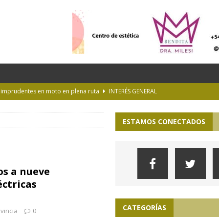
s imprudentes en moto en plena ruta
INTERÉS GENERAL
es y la Luna de Esturión
CURIOSIDADES
ESTAMOS CONECTADOS
ioteca Pública de la UNLP
CULTURA
 la Provincia hasta el 13 de agosto de 2026
PARA VER, OÍR Y SENTIR
lopa en la pampa de Buenos Aires
ACTUALIDAD
s a nueve
éctricas
CATEGORÍAS
vincia
0