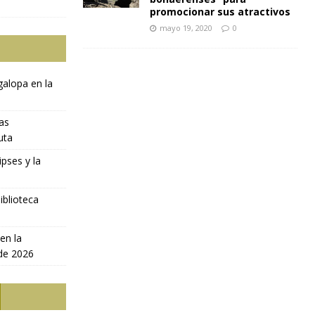
promocionar sus atractivos
mayo 19, 2020
0
galopa en la
ras
uta
ipses y la
iblioteca
en la
 de 2026