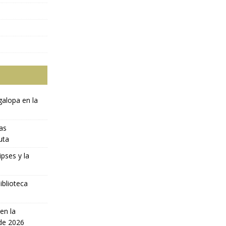
galopa en la
ras
uta
ipses y la
iblioteca
en la
 de 2026