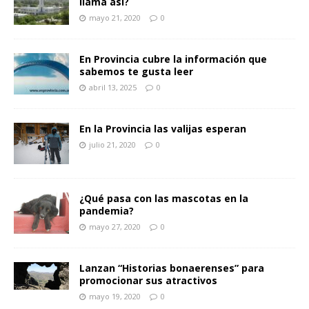
llama así?
mayo 21, 2020
0
En Provincia cubre la información que
sabemos te gusta leer
abril 13, 2025
0
En la Provincia las valijas esperan
julio 21, 2020
0
¿Qué pasa con las mascotas en la
pandemia?
mayo 27, 2020
0
Lanzan “Historias bonaerenses” para
promocionar sus atractivos
mayo 19, 2020
0