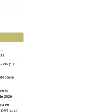
ras
uta
ipses y la
iblioteca
en la
 de 2026
ura en
a para 2027