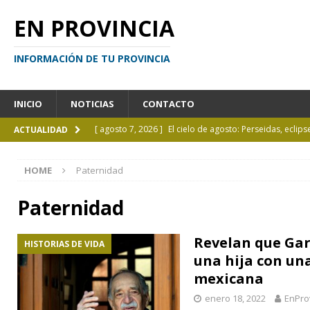
EN PROVINCIA
INFORMACIÓN DE TU PROVINCIA
INICIO
NOTICIAS
CONTACTO
[ agosto 7, 2026 ]
El cielo de agosto: Perseidas, eclips
ACTUALIDAD
[ agosto 7, 2026 ]
Borges sobre Almafuerte en la Bibl
HOME
Paternidad
[ agosto 6, 2026 ]
Calendario de eventos turísticos en
[ agosto 6, 2026 ]
La UCALP incorpora la Licenciatura
Paternidad
[ agosto 7, 2026 ]
Inhabilitado por realizar maniobra
Revelan que Gar
HISTORIAS DE VIDA
una hija con un
mexicana
enero 18, 2022
EnPro