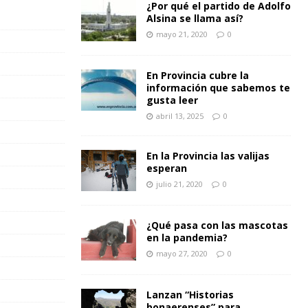
¿Por qué el partido de Adolfo
Alsina se llama así?
mayo 21, 2020
0
En Provincia cubre la
información que sabemos te
gusta leer
abril 13, 2025
0
En la Provincia las valijas
esperan
julio 21, 2020
0
¿Qué pasa con las mascotas
en la pandemia?
mayo 27, 2020
0
Lanzan “Historias
bonaerenses” para